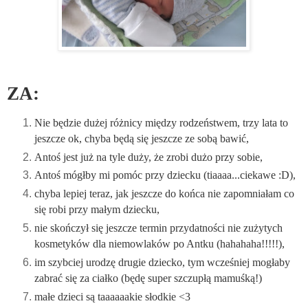
ZA:
Nie będzie dużej różnicy między rodzeństwem, trzy lata to
jeszcze ok, chyba będą się jeszcze ze sobą bawić,
Antoś jest już na tyle duży, że zrobi dużo przy sobie,
Antoś mógłby mi pomóc przy dziecku (tiaaaa...ciekawe :D),
chyba lepiej teraz, jak jeszcze do końca nie zapomniałam co
się robi przy małym dziecku,
nie skończył się jeszcze termin przydatności nie zużytych
kosmetyków dla niemowlaków po Antku (hahahaha!!!!!),
im szybciej urodzę drugie dziecko, tym wcześniej mogłaby
zabrać się za ciałko (będę super szczupłą mamuśką!)
małe dzieci są taaaaaakie słodkie <3