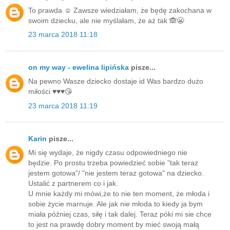
To prawda ☺️ Zawsze wiedziałam, że będę zakochana w
swoim dziecku, ale nie myślałam, że aż tak 🙈😬
23 marca 2018 11:18
on my way - ewelina lipińska
pisze...
Na pewno Wasze dziecko dostaje id Was bardzo dużo
miłości ♥️♥️♥️😘
23 marca 2018 11:19
Karin
pisze...
Mi się wydaje, że nigdy czasu odpowiedniego nie
będzie. Po prostu trzeba powiedzieć sobie "tak teraz
jestem gotowa"/ "nie jestem teraz gotowa" na dziecko.
Ustalić z partnerem co i jak.
U mnie każdy mi mówi,że to nie ten moment, że młoda i
sobie życie marnuje. Ale jak nie młoda to kiedy ja bym
miała później czas, siłę i tak dalej. Teraz póki mi sie chce
to jest na prawdę dobry moment by mieć swoją małą