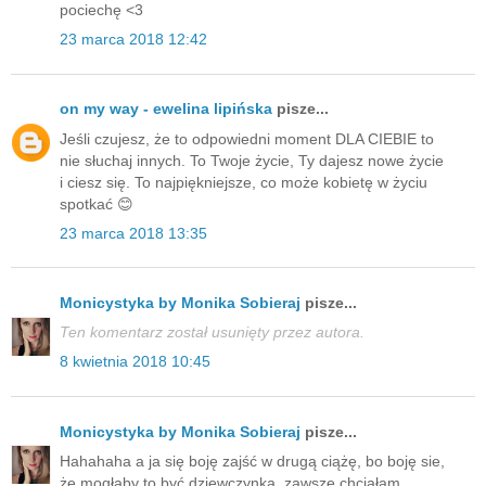
pociechę <3
23 marca 2018 12:42
on my way - ewelina lipińska
pisze...
Jeśli czujesz, że to odpowiedni moment DLA CIEBIE to
nie słuchaj innych. To Twoje życie, Ty dajesz nowe życie
i ciesz się. To najpiękniejsze, co może kobietę w życiu
spotkać 😊
23 marca 2018 13:35
Monicystyka by Monika Sobieraj
pisze...
Ten komentarz został usunięty przez autora.
8 kwietnia 2018 10:45
Monicystyka by Monika Sobieraj
pisze...
Hahahaha a ja się boję zajść w drugą ciążę, bo boję sie,
że mogłaby to być dziewczynka, zawsze chciałam