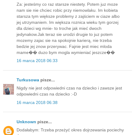
Za: jesteśmy co raz starsze niestety. Potem juz moze
nam sie nie chciec robic przy niemowlaku. Im kobieta
starsza tym większe problemy z zajściem w ciaze albo
jej utrzymaniem. Im większa roznica wieku tym gorzej
dla dzieci wg mnie- to troche jak mieć dwoch
jedynakow.Jak teraz sie urodzi drugie to juz potem
mozemy zajac sie na spokojnie karierą, nie trzeba
bedzie jej znow przerywac. Fajnie jest miec mloda
mame�� duzo bym mogla wymieniać jeszcze��
16 marca 2018 06:33
Turkusowa
pisze...
Nigdy nie jest odpowiedni czas na dziecko i zawsze jest
odpowiedni czas na dziecko :-D
16 marca 2018 06:38
Unknown
pisze...
Dodałabym: Trzeba przeżyć okres dojrzewania pociechy