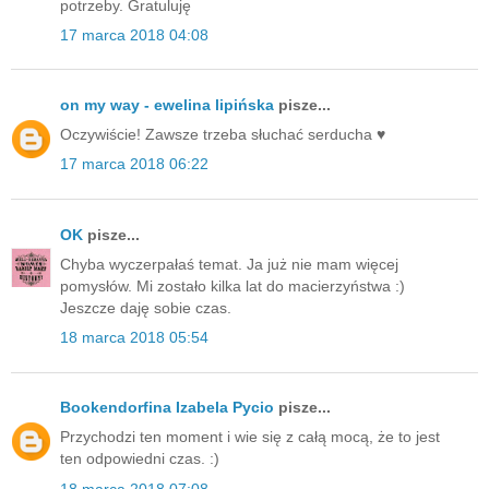
potrzeby. Gratuluję
17 marca 2018 04:08
on my way - ewelina lipińska
pisze...
Oczywiście! Zawsze trzeba słuchać serducha ♥️
17 marca 2018 06:22
OK
pisze...
Chyba wyczerpałaś temat. Ja już nie mam więcej
pomysłów. Mi zostało kilka lat do macierzyństwa :)
Jeszcze daję sobie czas.
18 marca 2018 05:54
Bookendorfina Izabela Pycio
pisze...
Przychodzi ten moment i wie się z całą mocą, że to jest
ten odpowiedni czas. :)
18 marca 2018 07:08