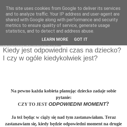
This site uses cookies from Google to deliver its services
On My Way
and to analyze traffic. Your IP address and user-agent are
shared with Google along with performance and security
metrics to ensure quality of service, generate usage
statistics, and to detect and address abuse.
▼
LEARN MORE
GOT IT
czwartek, 15 marca 2018
Kiedy jest odpowiedni czas na dziecko?
I czy w ogóle kiedykolwiek jest?
Na pewno każda kobieta planując dziecko zadaje sobie
pytanie:
?
ODPOWIEDNI MOMENT
CZY TO JEST
Ja też będąc w ciąży się nad tym zastanawiałam. Teraz
zastanawiam się, kiedy będzie odpowiedni moment na drugie