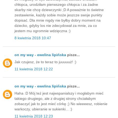
chłopca, urodziłam pierwszego chłopca i za żadne
skarby nie chcę dziewczynki ;D A poważnie to świetne
zestawienie, każdy sobie może jeszcze swoje punkty
dopisać. Dla mnie nigdy nie byłby dobry moment na
dziecko, gdyby los nie zdecydował za mnie, za co
jestem mu ogromnie wdzięczna :)
8 kwietnia 2018 10:47
on my way - ewelina lipińska
pisze...
Jak czujesz, że to teraz to juuuuuż! :)
11 kwietnia 2018 12:22
on my way - ewelina lipińska
pisze...
Haha :D Mój też jest najwspanialszy i mogłabym mieć
takiego drugiego, ale z drugiej strony chciałabym
zobaczyć jak to jest mieć córkę ;) No wieeeesz, robienie
warkoczy, ubieranie w sukienki... :)
11 kwietnia 2018 12:23