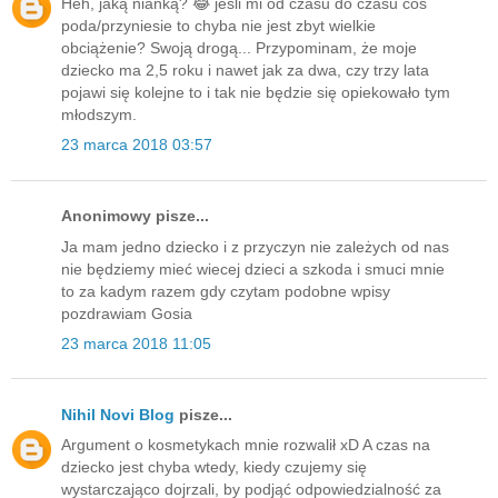
Heh, jaką niańką? 😂 jeśli mi od czasu do czasu coś
poda/przyniesie to chyba nie jest zbyt wielkie
obciążenie? Swoją drogą... Przypominam, że moje
dziecko ma 2,5 roku i nawet jak za dwa, czy trzy lata
pojawi się kolejne to i tak nie będzie się opiekowało tym
młodszym.
23 marca 2018 03:57
Anonimowy pisze...
Ja mam jedno dziecko i z przyczyn nie zależych od nas
nie będziemy mieć wiecej dzieci a szkoda i smuci mnie
to za kadym razem gdy czytam podobne wpisy
pozdrawiam Gosia
23 marca 2018 11:05
Nihil Novi Blog
pisze...
Argument o kosmetykach mnie rozwalił xD A czas na
dziecko jest chyba wtedy, kiedy czujemy się
wystarczająco dojrzali, by podjąć odpowiedzialność za