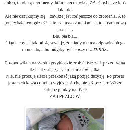
dobra, to nie są argumenty, które przemawiają ZA. Chyba, że ktoś
tak lubi.
Ale nie oszukujmy się – zawsze jest coś jeszcze do zrobienia. A to
„
wyjechałabym gdzieś”, a to „za mało zarabiam”, a to „mam nową
prace”...
Bla, bla bla...
Ciągle coś... I tak mi się wydaje, że nigdy nie ma odpowiedniego
momentu
,
albo mógłby być lepszy niż
TERAZ
.
za i przeciw
Postanowiłam na swoim przykładzie zrobić listę
na
dzień dzisiejszy. Jako mama dwulatka.
Nie, nie próbuję siebie przekonać jaką podjąć decyzję. Po prostu
jestem ciekawa co mi tu wyjdzie. A chętnie też poznam Wasze
kolejne punkty na liście
ZA i PRZECIW.