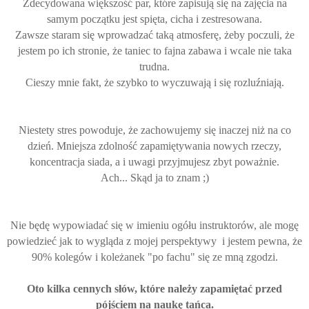
Zdecydowana większość par, które zapisują się na zajęcia na
samym początku jest spięta, cicha i zestresowana.
Zawsze staram się wprowadzać taką atmosferę, żeby poczuli, że
jestem po ich stronie, że taniec to fajna zabawa i wcale nie taka
trudna.
Cieszy mnie fakt, że szybko to wyczuwają i się rozluźniają.
Niestety stres powoduje, że zachowujemy się inaczej niż na co
dzień. Mniejsza zdolność zapamiętywania nowych rzeczy,
koncentracja siada, a i uwagi przyjmujesz zbyt poważnie.
Ach... Skąd ja to znam ;)
Nie będę wypowiadać się w imieniu ogółu instruktorów, ale mogę
powiedzieć jak to wygląda z mojej perspektywy i jestem pewna, że
90% kolegów i koleżanek "po fachu" się ze mną zgodzi.
Oto kilka cennych słów, które należy zapamiętać przed
pójściem na naukę tańca.