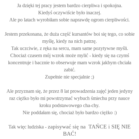
Ja dzięki tej pracy jestem bardzo cierpliwa i spokojna.
Kiedyś oczywiście było inaczej.
Ale po latach wyrobiłam sobie naprawdę ogrom cierpliwości.
Jestem przekonana, że duża część kursantów boi się tego, co sobie
myślę, kiedy na nich patrzę.
Tak uczciwie, z ręka na sercu, mam same pozytywne myśli.
Chociaż czasem mój wzrok może mylić - kiedy się na czymś
koncentruje i bacznie to obserwuje mam wzrok jakbym chciała
zabić.
Zupełnie nie specjalnie ;)
Ale przyznam się, że przez 8 lat prowadzenia zajęć jeden jedyny
raz ciężko było mi powstrzymać wybuch śmiechu przy nauce
kroku podstawowego cha-chy.
Nie poddałam się, chociaż było bardzo ciężko :)
zapisywać się na
TAŃCE i SIĘ NIE
Tak więc ludziska -
BAĆ!