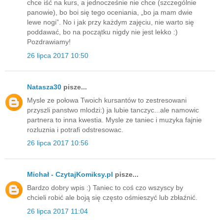
chce iść na kurs, a jednocześnie nie chce (szczególnie
panowie), bo boi się tego oceniania, „bo ja mam dwie
lewe nogi”. No i jak przy każdym zajęciu, nie warto się
poddawać, bo na początku nigdy nie jest lekko :)
Pozdrawiamy!
26 lipca 2017 10:50
Natasza30
pisze...
Mysle ze połowa Twoich kursantów to zestresowani
przyszli panstwo mlodzi:) ja lubie tanczyc...ale namowic
partnera to inna kwestia. Mysle ze taniec i muzyka fajnie
rozluznia i potrafi odstresowac.
26 lipca 2017 10:56
Michał - CzytajKomiksy.pl
pisze...
Bardzo dobry wpis :) Taniec to coś czo wszyscy by
chcieli robić ale boją się często ośmieszyć lub zbłaźnić.
26 lipca 2017 11:04