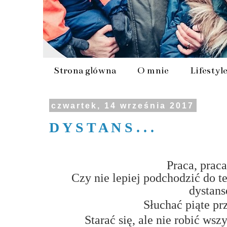
Strona główna
O mnie
Lifestyl
czwartek, 14 września 2017
D Y S T A N S . . .
Praca, praca
Czy nie lepiej podchodzić do 
dystan
Słuchać piąte pr
Starać się, ale nie robić ws