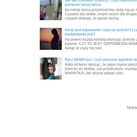
Nie taki instruktor straszny. Czyli niepotrze
pierwsza lekcja tańca.
Na lekcje tańca przychodzimy, żeby się go 
Czasem dla siebie, innym razem dla drugiej
czasem dlatego, że taniec kocha...
Kiedy jest odpowiedni czas na dziecko? I c
kiedykolwiek jest?
Na pewno każda kobieta planując dziecko 
pytanie: CZY TO JEST ODPOWIEDNI MOME
będąc w ciąży się nad ...
Rycz MAMA rycz, czyli pierwsze tygodnie d
Kilka lat temu słysząc, że jakaś mama płac
dziecko do żłobka, czy przedszkola, myślał
WARIATKA! Jak można płakać odd...
Motyw