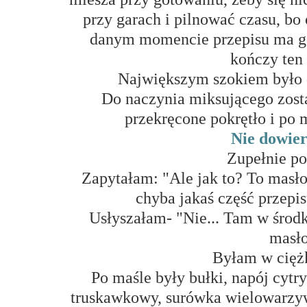
przy garach i pilnować czasu, b
danym momencie przepisu ma go
kończy ten
Największym szokiem było d
Do naczynia miksującego zosta
przekręcone pokrętło i po 
Nie dowie
Zupełnie p
Zapytałam: "Ale jak to? To masło
chyba jakaś część przepi
Usłyszałam- "Nie... Tam w środk
masło
Byłam w cięż
Po maśle były bułki, napój cyt
truskawkowy, surówka wielowarzyw