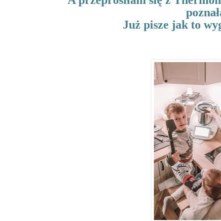
A przeprosiłam się z Thermom
poznał
Już pisze jak to wy