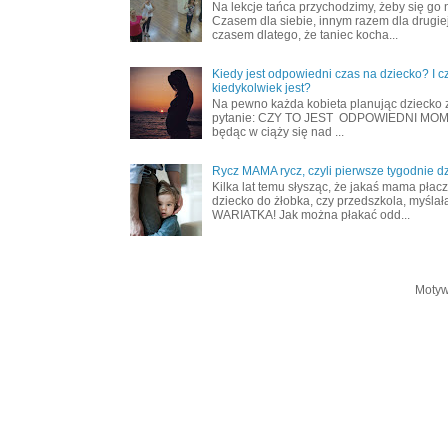
Na lekcje tańca przychodzimy, żeby się go 
Czasem dla siebie, innym razem dla drugiej
czasem dlatego, że taniec kocha...
Kiedy jest odpowiedni czas na dziecko? I c
kiedykolwiek jest?
Na pewno każda kobieta planując dziecko 
pytanie: CZY TO JEST ODPOWIEDNI MOME
będąc w ciąży się nad ...
Rycz MAMA rycz, czyli pierwsze tygodnie d
Kilka lat temu słysząc, że jakaś mama płac
dziecko do żłobka, czy przedszkola, myślał
WARIATKA! Jak można płakać odd...
Motyw