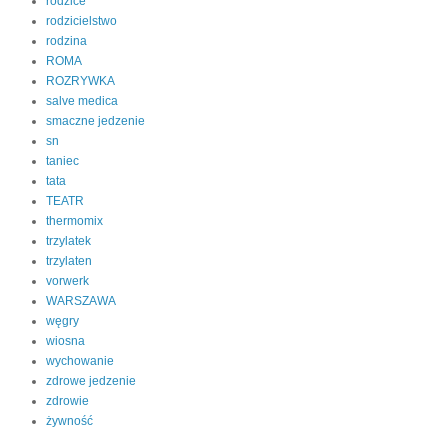
rodzice
rodzicielstwo
rodzina
ROMA
ROZRYWKA
salve medica
smaczne jedzenie
sn
taniec
tata
TEATR
thermomix
trzylatek
trzylaten
vorwerk
WARSZAWA
węgry
wiosna
wychowanie
zdrowe jedzenie
zdrowie
żywność