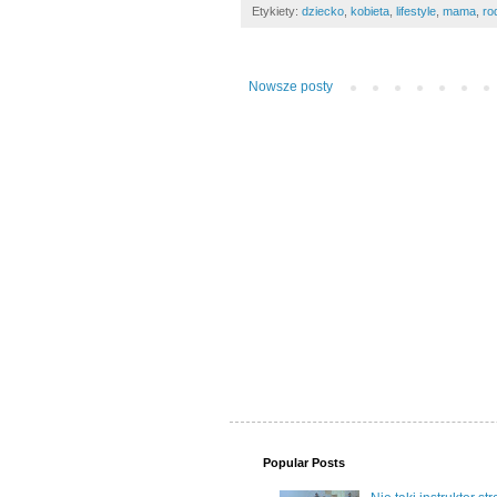
Etykiety:
dziecko
,
kobieta
,
lifestyle
,
mama
,
ro
Nowsze posty
Popular Posts