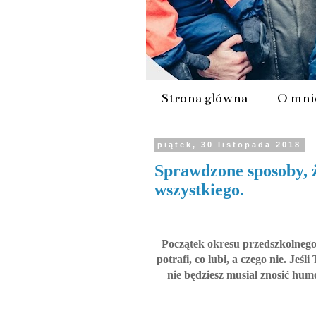
Strona główna
O mni
piątek, 30 listopada 2018
Sprawdzone sposoby, ż
wszystkiego.
Początek okresu przedszkolnego 
potrafi, co lubi, a czego nie. Jeś
nie będziesz musiał znosić hum