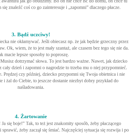
t awantura jak go obudzimy. Bo on nie chce iść do domu, on chce tu
 się znaleźć coś co go zainteresuje i „zapomni” dlaczego płacze.
3. Bądź uczciwy!
ecka nie okłamywać. Jeśli obiecasz np. że jak będzie grzeczny przez
aw. Ok, wiem, że to jest mały szantaż, ale czasem bez tego się nie da.
ak macie lepsze sposoby to poproszę.
 Musisz dotrzymać słowa. To jest bardzo ważne. Nawet, jak dziecko
z cały dzień i zapomni o nagrodzie to trzeba mu o niej przypomnieć.
ie. Prędzej czy później, dziecko przypomni się Twoja obietnica i nie
 i żal do Ciebie, to jeszcze dostanie niezbyt dobry przykład do
naśladowania.
4. Żartowanie
 Ja się boje!” Tak, to też jest znakomity sposób, żeby płaczącego
prawić, żeby zaczął się śmiać. Najczęściej sytuacja się rozwija i po