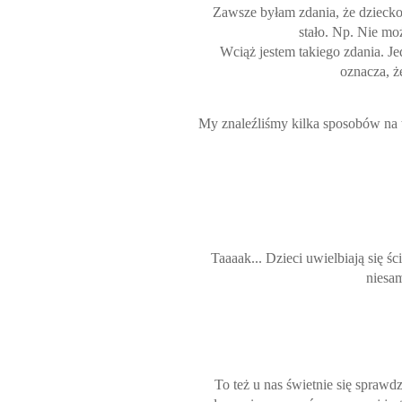
Zawsze byłam zdania, że dziecko,
stało. Np. Nie mo
Wciąż jestem takiego zdania. Je
oznacza, ż
My znaleźliśmy kilka sposobów na t
Taaaak... Dzieci uwielbiają się 
niesa
To też u nas świetnie się spraw