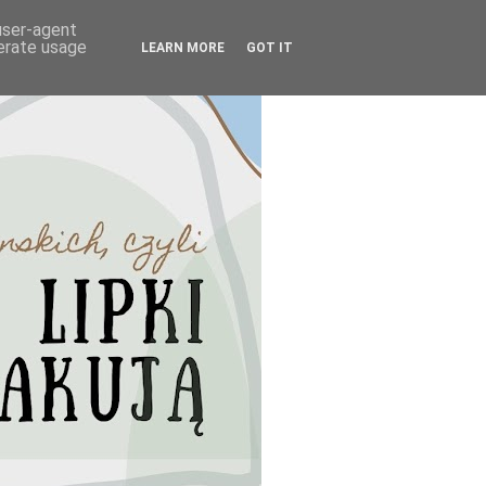
 user-agent
nerate usage
LEARN MORE
GOT IT