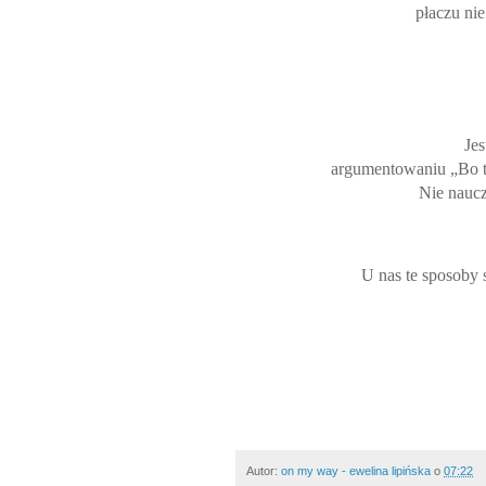
płaczu nie
Jes
argumentowaniu „Bo ta
Nie naucz
U nas te sposoby 
Autor:
on my way - ewelina lipińska
o
07:22