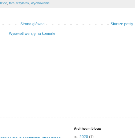
dzice
,
tata
,
trzylatek
,
wychowanie
Strona główna
Starsze posty
Wyświetl wersję na komórki
Archiwum bloga
►
2020
(1)