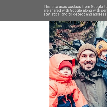
This site uses cookies from Google to 
are shared with Google along with per
statistics, and to detect and address
On My Way