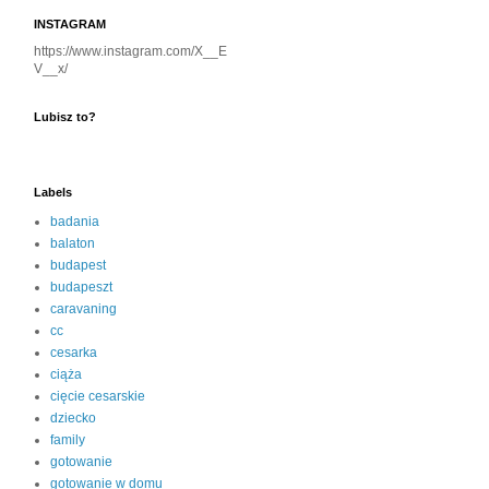
INSTAGRAM
https://www.instagram.com/X__E
V__x/
Lubisz to?
Labels
badania
balaton
budapest
budapeszt
caravaning
cc
cesarka
ciąża
cięcie cesarskie
dziecko
family
gotowanie
gotowanie w domu