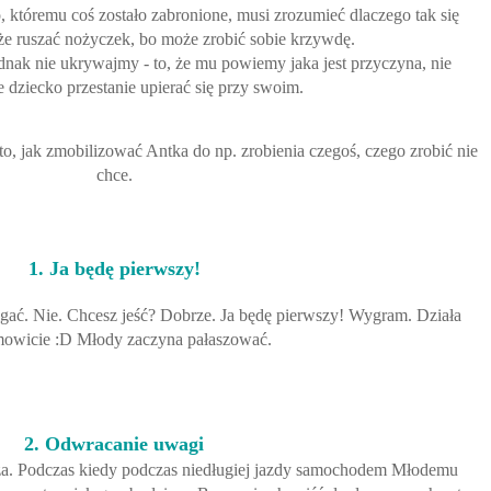
 któremu coś zostało zabronione, musi zrozumieć dlaczego tak się
że ruszać nożyczek, bo może zrobić sobie krzywdę.
dnak nie ukrywajmy - to, że mu powiemy jaka jest przyczyna, nie
e dziecko przestanie upierać się przy swoim.
o, jak zmobilizować Antka do np. zrobienia czegoś, czego zrobić nie
chce.
1. Ja będę pierwszy!
ścigać. Nie. Chcesz jeść? Dobrze. Ja będę pierwszy! Wygram. Działa
mowicie :D Młody zaczyna pałaszować.
2. Odwracanie uwagi
dza. Podczas kiedy podczas niedługiej jazdy samochodem Młodemu