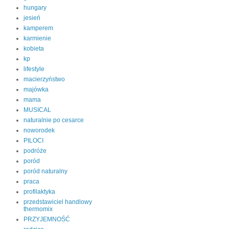
hungary
jesień
kamperem
karmienie
kobieta
kp
lifestyle
macierzyństwo
majówka
mama
MUSICAL
naturalnie po cesarce
noworodek
PILOCI
podróże
poród
poród naturalny
praca
profilaktyka
przedstawiciel handlowy
thermomix
PRZYJEMNOŚĆ