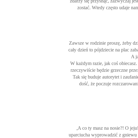
zdarzy się przysnąć, zazwyczaj jes
zostać. Wtedy często udaje nam
Zawsze w rodzinie proszę, żeby dzi
cały dzień to pójdziecie na plac zab
A j
W każdym razie, jak coś obiecasz.
rzeczywiście będzie grzeczne prze
Tak się buduje autorytet i zaufan
dość, że poczuje rozczarowanie
A co ty masz na nosie?! O jeju!
„
uparciucha wyprowadzić z gniewu i s