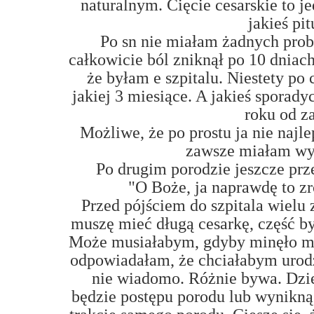
naturalnym. Cięcie cesarskie to je
jakieś pit
Po sn nie miałam żadnych prob
całkowicie ból zniknął po 10 dniac
że byłam e szpitalu. Niestety po 
jakiej 3 miesiące. A jakieś spora
roku od z
Możliwe, że po prostu ja nie najl
zawsze miałam wys
Po drugim porodzie jeszcze prz
"O Boże, ja naprawdę to zr
Przed pójściem do szpitala wielu 
muszę mieć długą cesarkę, część b
Może musiałabym, gdyby minęło mn
odpowiadałam, że chciałabym urodzi
nie wiadomo. Różnie bywa. Dzie
będzie postępu porodu lub wynikną