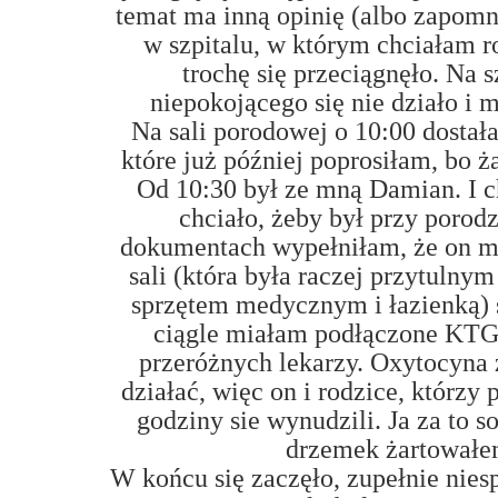
temat ma inną opinię (albo zapomnia
w szpitalu, w którym chciałam r
trochę się przeciągnęło. Na 
niepokojącego się nie działo i 
Na sali porodowej o 10:00 dostał
które już później poprosiłam, bo ż
Od 10:30 był ze mną Damian. I c
chciało, żeby był przy porod
dokumentach wypełniłam, że on mo
sali (która była raczej przytulny
sprzętem medycznym i łazienką) 
ciągle miałam podłączone KTG,
przeróżnych lekarzy. Oxytocyna 
działać, więc on i rodzice, którzy 
godziny sie wynudzili. Ja za to 
drzemek żartowałe
W końcu się zaczęło, zupełnie nies