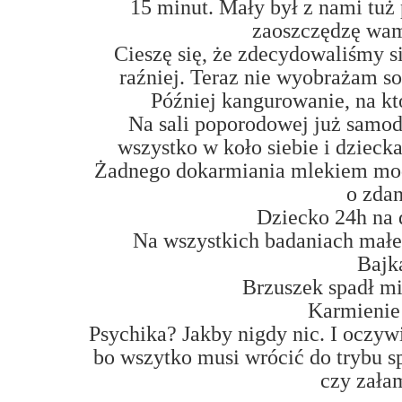
15 minut. Mały był z nami tuż
zaoszczędzę wam
Cieszę się, że zdecydowaliśmy s
raźniej. Teraz nie wyobrażam so
Później kangurowanie, na kt
Na sali poporodowej już samo
wszystko w koło siebie i dzieck
Żadnego dokarmiania mlekiem mo
o zdan
Dziecko 24h na 
Na wszystkich badaniach małe
Bajk
Brzuszek spadł m
Karmienie 
Psychika? Jakby nigdy nic. I oczyw
bo wszytko musi wrócić do trybu s
czy zała