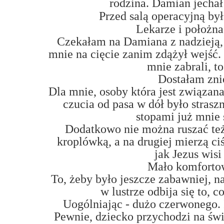
rodzina. Damian jechał
Przed salą operacyjną b
Lekarze i położna
Czekałam na Damiana z nadzieją, a
mnie na cięcie zanim zdążył wejść. 
mnie zabrali, to
Dostałam zni
Dla mnie, osoby która jest związana
czucia od pasa w dół było strasz
stopami już mnie 
Dodatkowo nie można ruszać też
kroplówką, a na drugiej mierzą ciś
jak Jezus wisi
Mało komforto
To, żeby było jeszcze zabawniej, n
w lustrze odbija się to, c
Uogólniając - dużo czerwonego. I
Pewnie, dziecko przychodzi na świ