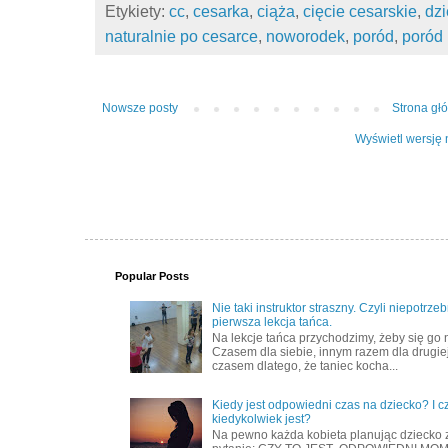
Etykiety:
cc
,
cesarka
,
ciąża
,
cięcie cesarskie
,
dz
naturalnie po cesarce
,
noworodek
,
poród
,
poród 
Nowsze posty
Strona gł
Wyświetl wersję 
Popular Posts
Nie taki instruktor straszny. Czyli niepotrze
pierwsza lekcja tańca.
Na lekcje tańca przychodzimy, żeby się go 
Czasem dla siebie, innym razem dla drugiej
czasem dlatego, że taniec kocha...
Kiedy jest odpowiedni czas na dziecko? I c
kiedykolwiek jest?
Na pewno każda kobieta planując dziecko 