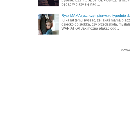
pytanie: CZY TO JEST ODPOWIEDNI MOME
będąc w ciąży się nad ...
Rycz MAMA rycz, czyli pierwsze tygodnie d
Kilka lat temu słysząc, że jakaś mama płac
dziecko do żłobka, czy przedszkola, myślał
WARIATKA! Jak można płakać odd...
Motyw