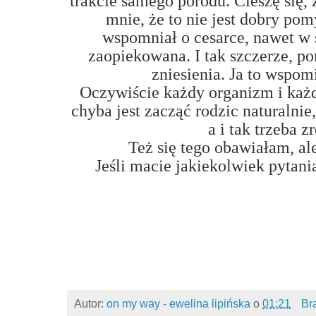
trakcie samego porodu. Cieszę się,
mnie, że to nie jest dobry po
wspomniał o cesarce, nawet w 
zaopiekowana. I tak szczerze, po
zniesienia. Ja to wspo
Oczywiście każdy organizm i każda
chyba jest zacząć rodzic naturalnie
a i tak trzeba z
Też się tego obawiałam, ale
Jeśli macie jakiekolwiek pytani
Autor:
on my way - ewelina lipińska
o
01:21
Br