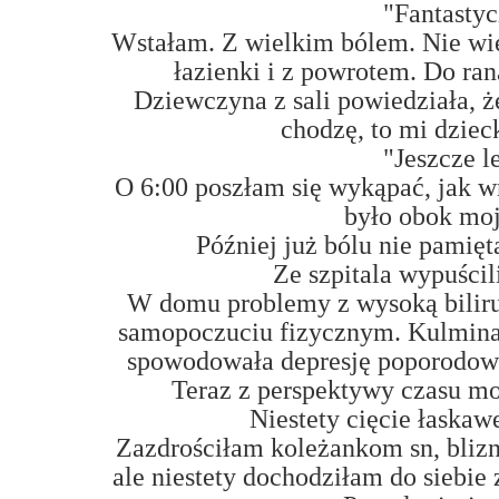
"Fantastyc
Wstałam. Z wielkim bólem. Nie wie
łazienki i z powrotem. Do ra
Dziewczyna z sali powiedziała, że
chodzę, to mi dziec
"Jeszcze le
O 6:00 poszłam się wykąpać, jak w
było obok moj
Później już bólu nie pamięt
Ze szpitala wypuścil
W domu problemy z wysoką biliru
samopoczuciu fizycznym. Kulmina
spowodowała depresję poporodową
Teraz z perspektywy czasu mog
Niestety cięcie łaskaw
Zazdrościłam koleżankom sn, blizna
ale niestety dochodziłam do siebie 