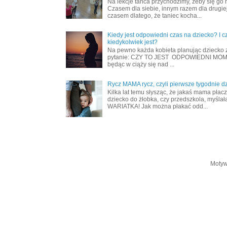
Na lekcje tańca przychodzimy, żeby się go 
Czasem dla siebie, innym razem dla drugiej
czasem dlatego, że taniec kocha...
Kiedy jest odpowiedni czas na dziecko? I c
kiedykolwiek jest?
Na pewno każda kobieta planując dziecko 
pytanie: CZY TO JEST ODPOWIEDNI MOME
będąc w ciąży się nad ...
Rycz MAMA rycz, czyli pierwsze tygodnie d
Kilka lat temu słysząc, że jakaś mama płac
dziecko do żłobka, czy przedszkola, myślał
WARIATKA! Jak można płakać odd...
Motyw