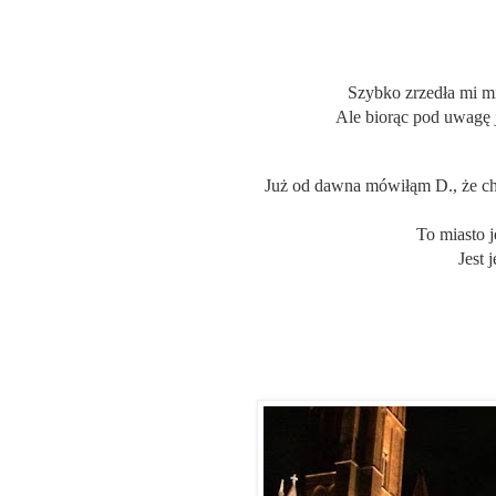
Szybko zrzedła mi mi
Ale biorąc pod uwagę j
Już od dawna mówiłąm D., że ch
To miasto j
Jest 