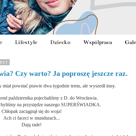
e
Lifestyle
Dziecko
Współpraca
Gale
2017
ia? Czy warto? Ja poproszę jeszcze raz.
óry miał powstać prawie dwa tygodnie temu, ale wyszedł inny.
nd października pojechaliśmy z D. do Wrocławia.
ek byliśmy na przysiędze naszego SUPERŚWIADKA.
Chłopak zaciągnął się do woja!
Ach ci faceci w mundurach...
Dają rade!