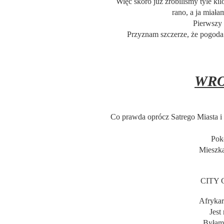
Więc skoro już zrobiliśmy tyle ki
rano, a ja miał
Pierwszy 
Przyznam szczerze, że pogoda 
WRO
Co prawda oprócz Satrego Miasta i
Pok
Mieszka
CITY 
Afryka
Jest
Byłam