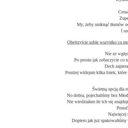
Cena 
Zupe
My, żeby uniknąć tłumów o
I sz
Obejrzyjcie sobie wszystko co m
Nie ze wględ
Po prostu jak zobaczycie co t
Dech zapiera 
Poniżej wklejam kilka fotek, które 
Świetną opcją dl
No dobra, pojechaliśmy bez Młod
Nie wiedziałam ile ich się znajdu
Ponoć 
Najwięcej 
Dopiero jak już spakowaliśmy 