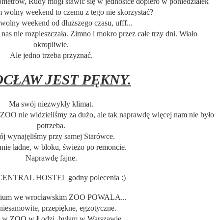
lometrów, Rudy mógł stawić się w jednostce dopiero w poniedziałek
am wolny weekend to czemu z tego nie skorzystać?
wolny weekend od dłuższego czasu, ufff...
nas nie rozpieszczała. Zimno i mokro przez całe trzy dni. Wiało
okropliwie.
Ale jedno trzeba przyznać.
CŁAW JEST PĘKNY.
Ma swój niezwykły klimat.
 ZOO nie widzieliśmy za dużo, ale tak naprawdę więcej nam nie było
potrzeba.
ój wynajęliśmy przy samej Starówce.
nie ładne, w bloku, świeżo po remoncie.
Naprawdę fajne.
CENTRAL HOSTEL godny polecenia :)
rium we wrocławskim ZOO POWALA...
 niesamowite, przepiękne, egzotyczne.
 w ZOO w Łodzi, byłam w Warszawie.