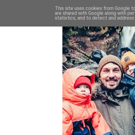
This site uses cookies from Google to 
are shared with Google along with per
statistics, and to detect and address
On My Way