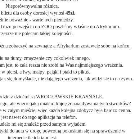
Nieporównywalna różnica.
biletu dla osoby dorosłej wynosi
45zł.
łnie poważnie - warte tych pieniędzy.
d razu po wejściu do ZOO poszliśmy właśnie do Afrykarium.
czezrze nie polecam takiej kolejności.
ożna zobaczyć na zewnątrz a Afrykarium zostawcie sobe na końcu.
u na tłumy, zmęczenie czy cokolwiek innego.
am jest, to cała reszta nie zrobi na Was najmniejszego wrażenia.
w piersi, a lwy, małpy, pająki i ptaki to
pikuś
.
jak się domyślacie, nie dają tego wrażenia, jak widzi się to na żywo.
a rodzin z dziećmi są WROCŁAWSKIE KRASNALE.
ego, ale wiecie jaką miałam frajdę ze znajdywania tych stworków?
je w całym mieście, więc każda kolejna zdobycz była bardzo cenna.
jest nawet do tego aplikacja na telefon.
udało mi się znaleźć przed samym wyjadem.
tyłki do auta w drogę powrotną pokusiłam się na sprawdzenie w
internecie ile ich tam jest.