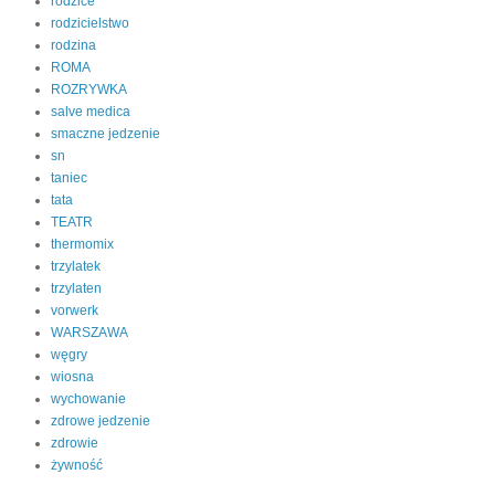
rodzice
rodzicielstwo
rodzina
ROMA
ROZRYWKA
salve medica
smaczne jedzenie
sn
taniec
tata
TEATR
thermomix
trzylatek
trzylaten
vorwerk
WARSZAWA
węgry
wiosna
wychowanie
zdrowe jedzenie
zdrowie
żywność