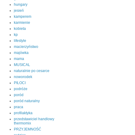
hungary
jesień
kamperem
karmienie
kobieta
kp
lifestyle
macierzyństwo
majówka
mama
MUSICAL
naturalnie po cesarce
noworodek
PILOCI
podróże
poród
poród naturalny
praca
profilaktyka
przedstawiciel handlowy
thermomix
PRZYJEMNOŚĆ