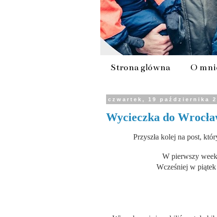
Strona główna
O mni
czwartek, 19 października 
Wycieczka do Wrocław
Przyszła kolej na post, kt
W pierwszy weeke
Wcześniej w piąt