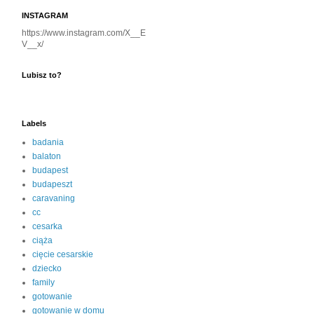
INSTAGRAM
https://www.instagram.com/X__E
V__x/
Lubisz to?
Labels
badania
balaton
budapest
budapeszt
caravaning
cc
cesarka
ciąża
cięcie cesarskie
dziecko
family
gotowanie
gotowanie w domu