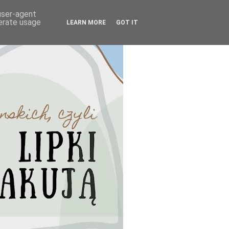
 user-agent
nerate usage
LEARN MORE
GOT IT