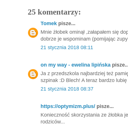
25 komentarzy:
Tomek
pisze...
Mnie żłobek ominął ,załapałem się dop
dobrze je wspominam (pomijając zupy
21 stycznia 2018 08:11
on my way - ewelina lipińska
pisze..
Ja z przedszkola najbardziej też pami
szpinak :D Blech! A teraz bardzo lubię 
21 stycznia 2018 08:37
https://optymizm.plus/
pisze...
Konieczność skorzystania ze żłobka je
rodziców...