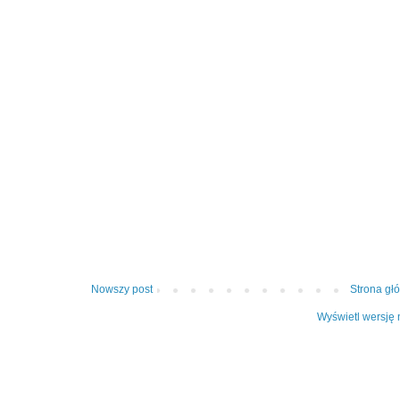
Nowszy post
Strona gł
Wyświetl wersję 