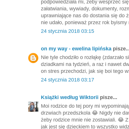
podpowiedziała mi, żeby wesprzeć si
załatwiania, wywiady, dokumenty, roz
uprawniające nas do dostania się do ż
nie udało, ponieważ przez rok byismy n
24 stycznia 2018 03:15
on my way - ewelina lipińska
pisze..
Nie tyle chodziło o rozłąkę (zdarzało 
dziadkami na tydzień, a raz i nawet dw
on stres przechodzi, jak się boi tego w
24 stycznia 2018 03:17
Książki według Wiktorii
pisze...
Moi rodzice do tej pory mi wypominają
drzwiach przedszkola 😂 Nigdy nie da
żeby rodzice mnie nie zostawiali. 😂 Z
jak jest się dzieckiem to wszystko widz