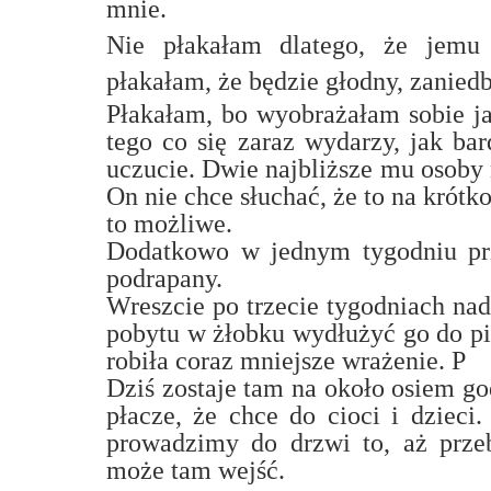
mnie.
Nie płakałam dlatego, że jemu 
płakałam, że będzie głodny, zanied
Płakałam, bo wyobrażałam sobie jak
tego co się zaraz wydarzy, jak bar
uczucie. Dwie najbliższe mu osoby 
On nie chce słuchać, że to na krótk
to możliwe.
Dodatkowo w jednym tygodniu prz
podrapany.
Wreszcie po trzecie tygodniach nad
pobytu w żłobku wydłużyć go do pi
robiła coraz mniejsze wrażenie. P
Dziś zostaje tam na około osiem god
płacze, że chce do cioci i dzieci
prowadzimy do drzwi to, aż przeb
może tam wejść.