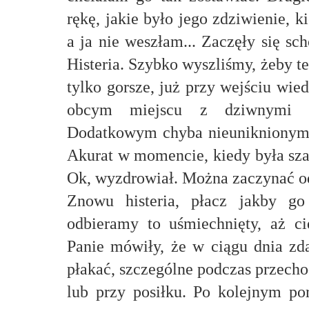
rękę, jakie było jego zdziwienie, 
a ja nie weszłam... Zaczęły się s
Histeria. Szybko wyszliśmy, żeby te
tylko gorsze, już przy wejściu wie
obcym miejscu z dziwnymi z
Dodatkowym chyba nieuniknionym 
Akurat w momencie, kiedy była sza
Ok, wyzdrowiał. Można zaczynać o
Znowu histeria, płacz jakby go
odbieramy to uśmiechnięty, aż c
Panie mówiły, że w ciągu dnia zd
płakać, szczególne podczas przech
lub przy posiłku. Po kolejnym po