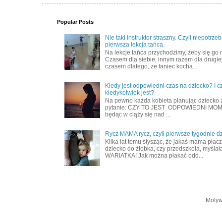
Popular Posts
Nie taki instruktor straszny. Czyli niepotrze
pierwsza lekcja tańca.
Na lekcje tańca przychodzimy, żeby się go 
Czasem dla siebie, innym razem dla drugiej
czasem dlatego, że taniec kocha...
Kiedy jest odpowiedni czas na dziecko? I c
kiedykolwiek jest?
Na pewno każda kobieta planując dziecko 
pytanie: CZY TO JEST ODPOWIEDNI MOME
będąc w ciąży się nad ...
Rycz MAMA rycz, czyli pierwsze tygodnie d
Kilka lat temu słysząc, że jakaś mama płac
dziecko do żłobka, czy przedszkola, myślał
WARIATKA! Jak można płakać odd...
Motyw