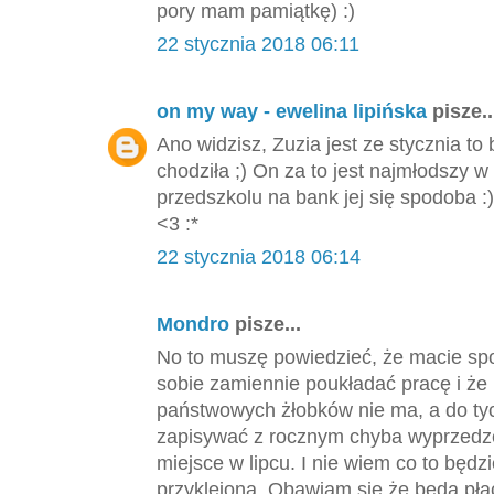
pory mam pamiątkę) :)
22 stycznia 2018 06:11
on my way - ewelina lipińska
pisze..
Ano widzisz, Zuzia jest ze stycznia to
chodziła ;) On za to jest najmłodszy w 
przedszkolu na bank jej się spodoba :
<3 :*
22 stycznia 2018 06:14
Mondro
pisze...
No to muszę powiedzieć, że macie spo
sobie zamiennie poukładać pracę i ż
państwowych żłobków nie ma, a do tyc
zapisywać z rocznym chyba wyprzedz
miejsce w lipcu. I nie wiem co to będz
przyklejona. Obawiam się że będą pła