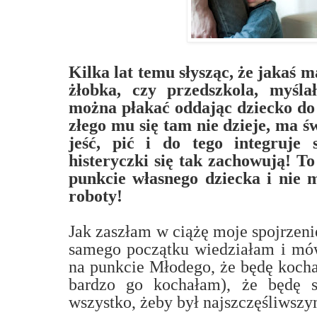
Kilka lat temu słysząc, że jakaś 
żłobka, czy przedszkola, myś
można płakać oddając dziecko do 
złego mu się tam nie dzieje, ma ś
jeść, pić i do tego integruje 
histeryczki się tak zachowują! T
punkcie własnego dziecka i nie 
roboty!
Jak zaszłam w ciążę moje spojrzeni
samego początku wiedziałam i mów
na punkcie Młodego, że będę kocha
bardzo go kochałam), że będę si
wszystko, żeby był najszczęśliwsz