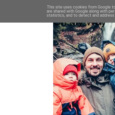
This site uses cookies from Google to 
are shared with Google along with per
statistics, and to detect and address
On My Way