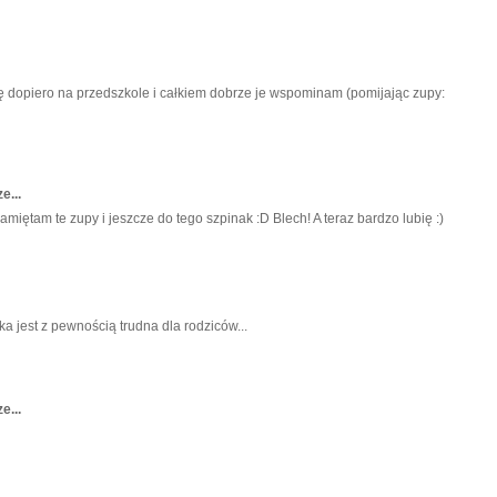
ę dopiero na przedszkole i całkiem dobrze je wspominam (pomijając zupy:
e...
amiętam te zupy i jeszcze do tego szpinak :D Blech! A teraz bardzo lubię :)
a jest z pewnością trudna dla rodziców...
e...