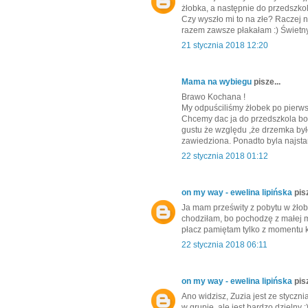
żłobka, a następnie do przedszko
Czy wyszło mi to na złe? Raczej 
razem zawsze płakałam :) Świetny
21 stycznia 2018 12:20
Mama na wybiegu
pisze...
Brawo Kochana !
My odpuściliśmy żłobek po pierwsz
Chcemy dac ja do przedszkola bo 
gustu że względu ,że drzemka było
zawiedziona. Ponadto byla najstar
22 stycznia 2018 01:12
on my way - ewelina lipińska
pisz
Ja mam prześwity z pobytu w żłob
chodziłam, bo pochodzę z małej m
płacz pamiętam tylko z momentu k
22 stycznia 2018 06:11
on my way - ewelina lipińska
pisz
Ano widzisz, Zuzia jest ze styczni
w grupie, ale jest bardzo dzielny 