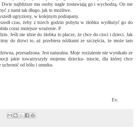
e. Dwie najbliższe mu osoby nagle zostawiają go i wychodzą. On nie
być z nami tak długo, jak to możliwe.
szedł ugryziony, w kolejnym podrapany.
dszedł czas, żeby z trzech godzin pobytu w żłobku wydłużyć go do
obiła coraz mniejsze wrażenie. P
in. Jeśli nie idzie do żłobka to płacze, że chce do cioci i dzieci. Jak
imy do drzwi to, aż przebiera nóżkami ze szczęścia, że może tam
 dziwna, przesadzona. Jest naturalna. Moje rozżalenie nie wynikało ze
cji jakie towarzyszyły mojemu dziecku- istocie, dla której chce
e uchronić od bólu i smutku.
Ev.