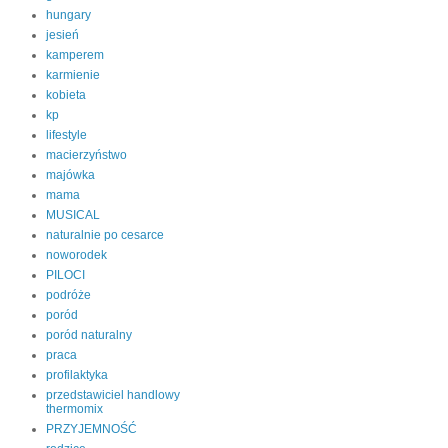
hungary
jesień
kamperem
karmienie
kobieta
kp
lifestyle
macierzyństwo
majówka
mama
MUSICAL
naturalnie po cesarce
noworodek
PILOCI
podróże
poród
poród naturalny
praca
profilaktyka
przedstawiciel handlowy
thermomix
PRZYJEMNOŚĆ