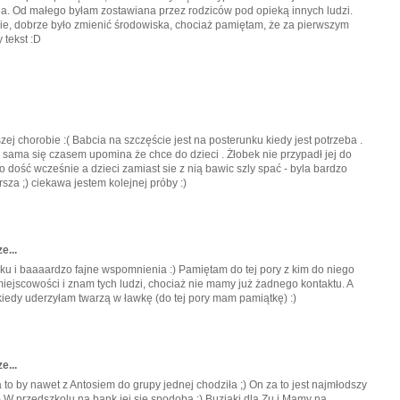
la. Od małego byłam zostawiana przez rodziców pod opieką innych ludzi.
nie, dobrze było zmienić środowiska, chociaż pamiętam, że za pierwszym
 tekst :D
ej chorobie :( Babcia na szczęście jest na posterunku kiedy jest potrzeba .
sama się czasem upomina że chce do dzieci . Żłobek nie przypadł jej do
 dość wcześnie a dzieci zamiast sie z nią bawic szly spać - byla bardzo
sza ;) ciekawa jestem kolejnej próby :)
e...
ku i baaaardzo fajne wspomnienia :) Pamiętam do tej pory z kim do niego
iejscowości i znam tych ludzi, chociaż nie mamy już żadnego kontaktu. A
iedy uderzyłam twarzą w ławkę (do tej pory mam pamiątkę) :)
e...
a to by nawet z Antosiem do grupy jednej chodziła ;) On za to jest najmłodszy
:) W przedszkolu na bank jej się spodoba :) Buziaki dla Zu i Mamy na