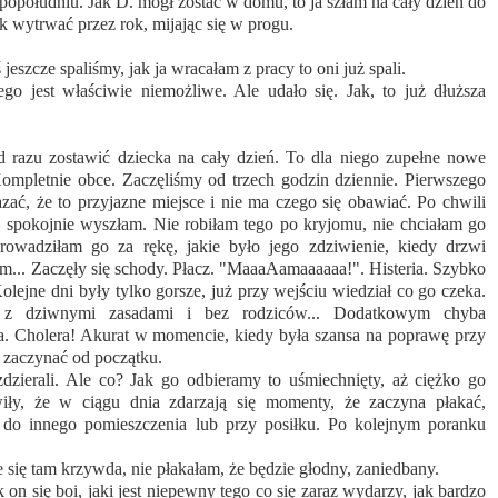
a popołudniu. Jak D. mógł zostać w domu, to ja szłam na cały dzień do
ak wytrwać przez rok, mijając się w progu.
jeszcze spaliśmy, jak ja wracałam z pracy to oni już spali.
o jest właściwie niemożliwe. Ale udało się. Jak, to już dłuższa
d razu zostawić dziecka na cały dzień. To dla niego zupełne nowe
Kompletnie obce. Zaczęliśmy od trzech godzin dziennie. Pierwszego
ać, że to przyjazne miejsce i nie ma czego się obawiać. Po chwili
 spokojnie wyszłam. Nie robiłam tego po kryjomu, nie chciałam go
rowadziłam go za rękę, jakie było jego zdziwienie, kiedy drzwi
am... Zaczęły się schody. Płacz. "MaaaAamaaaaaa!". Histeria. Szybko
olejne dni były tylko gorsze, już przy wejściu wiedział co go czeka.
z dziwnymi zasadami i bez rodziców... Dodatkowym chyba
. Cholera! Akurat w momencie, kiedy była szansa na poprawę przy
 zaczynać od początku.
zdzierali. Ale co? Jak go odbieramy to uśmiechnięty, aż ciężko go
ły, że w ciągu dnia zdarzają się momenty, że zaczyna płakać,
 do innego pomieszczenia lub przy posiłku. Po kolejnym poranku
e się tam krzywda, nie płakałam, że będzie głodny, zaniedbany.
on się boi, jaki jest niepewny tego co się zaraz wydarzy, jak bardzo