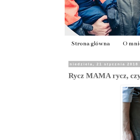
Strona główna
O mni
niedziela, 21 stycznia 2018
Rycz MAMA rycz, czyl