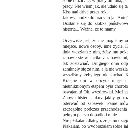
sobie radzić. D. w pracy od rana, j
pracy. Nie wiem jak, ale udało się t
Kiss nad drive przez rok.
Jak wychodził do pracy to ja i Antoś 
Dostanie się do żłobka państwoweg
historia... Ważne, że to mamy.
Oczywiste jest, że nie mogliśmy o
miejsce, nowe osoby, inne życie. 
dnia weszłam z nim, żeby mu pokaz
zabawił się w kąciku z zabawkami,
tak zostawiać. Drugiego dnia odp
zamknęły się za nim, a ja nie weszł
wyszliśmy, żeby tego nie słuchać. K
Kolejne dni w obcym miejscu 
nieuniknionym etapem była choroba
oswajaniu! Ok, wyzdrowiał. Można
Znowu histeria, płacz jakby go ro
oderwać od zabawek. Panie mówi
szczególne podczas przechodzenia
pełnym płaczu dopadło i mnie.
Nie płakałam dlatego, że jemu dziej
Płakałam, bo wyobrażałam sobie jak 