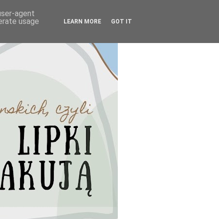
 user-agent
nerate usage
LEARN MORE
GOT IT