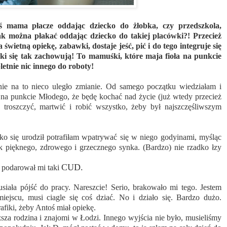
aś mama płacze oddając dziecko do żłobka, czy przedszkola,
można płakać oddając dziecko do takiej placówki?! Przecież
 świetną opiekę, zabawki, dostaje jeść, pić i do tego integruje się
zki się tak zachowują! To mamuśki, które maja fioła na punkcie
etnie nic innego do roboty!
nie na to nieco uległo zmianie. Od samego początku wiedziałam i
 na punkcie Młodego, że będę kochać nad życie (już wtedy przecież
 troszczyć, martwić i robić wszystko, żeby był najszczęśliwszym
ylko się urodził potrafiłam wpatrywać się w niego godyinami, myśląc
ak pięknego, zdrowego i grzecznego synka. (Bardzo) nie rzadko łzy
CUD.
s podarował mi taki
iała pójść do pracy. Nareszcie! Serio, brakowało mi tego. Jestem
miejscu, musi ciagle się coś dziać. No i działo się. Bardzo dużo.
fiki, żeby Antoś miał opiekę.
sza rodzina i znajomi w Łodzi. Innego wyjścia nie było, musieliśmy