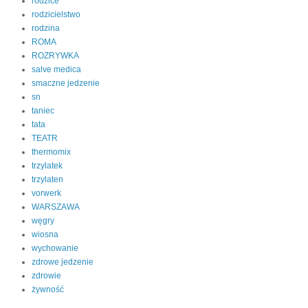
rodzice
rodzicielstwo
rodzina
ROMA
ROZRYWKA
salve medica
smaczne jedzenie
sn
taniec
tata
TEATR
thermomix
trzylatek
trzylaten
vorwerk
WARSZAWA
węgry
wiosna
wychowanie
zdrowe jedzenie
zdrowie
żywność