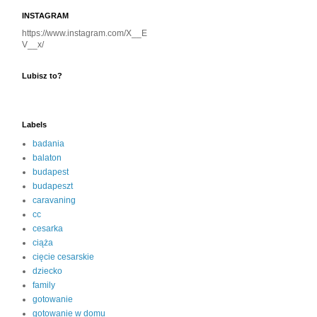
INSTAGRAM
https://www.instagram.com/X__E
V__x/
Lubisz to?
Labels
badania
balaton
budapest
budapeszt
caravaning
cc
cesarka
ciąża
cięcie cesarskie
dziecko
family
gotowanie
gotowanie w domu