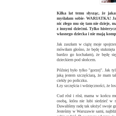
Kilka lat temu słysząc, że jak
myślałam sobie- WARIATKA! Jak 
nic złego mu się tam nie dzieje, ma
z innymi dziećmi. Tylko histeryc
własnego dziecka i nie mają kompl
Jak zaszłam w ciążę moje spojrze
mówiłam głośno, że będę stuknięta
bardzo go kochałam), że będę się
dzieckiem pod słońcem.
Później było tylko "gorzej". Jak t
jaką jestem szczęściarą, że mam t
ciekły po policzku.
Łzy szczęścia i wdzięczności, że lo
Cud rósł i rósł, mama w końcu mus
osobą, która nie lubi siedzieć w 
Dawaliśmy radę tak ułożyć swoje gra
Jesteśmy w Warszawie sami, najbliż