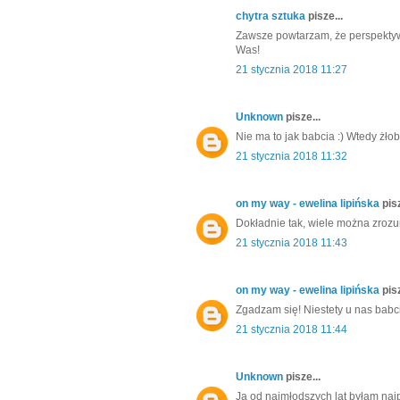
chytra sztuka
pisze...
Zawsze powtarzam, że perspektywa 
Was!
21 stycznia 2018 11:27
Unknown
pisze...
Nie ma to jak babcia :) Wtedy żło
21 stycznia 2018 11:32
on my way - ewelina lipińska
pisz
Dokładnie tak, wiele można zrozum
21 stycznia 2018 11:43
on my way - ewelina lipińska
pisz
Zgadzam się! Niestety u nas babc
21 stycznia 2018 11:44
Unknown
pisze...
Ja od najmłodszych lat byłam najp