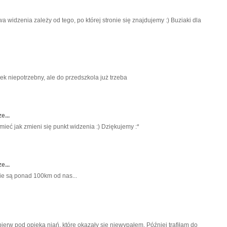
widzenia zależy od tego, po której stronie się znajdujemy :) Buziaki dla
bek niepotrzebny, ale do przedszkola już trzeba
e...
ieć jak zmieni się punkt widzenia :) Dziękujemy :*
e...
ie są ponad 100km od nas...
ierw pod opieką niań, które okazały się niewypałem. Później trafiłam do