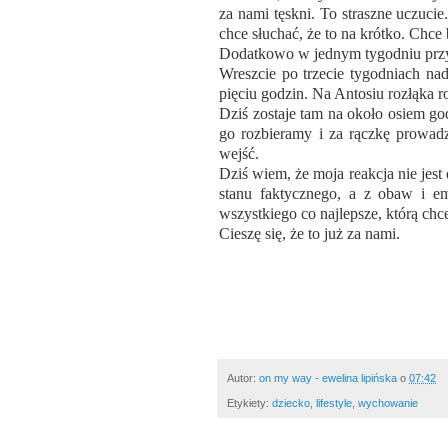
za nami tęskni. To straszne uczuci
chce słuchać, że to na krótko. Chce 
Dodatkowo w jednym tygodniu przy
Wreszcie po trzecie tygodniach na
pięciu godzin. Na Antosiu rozłąka r
Dziś zostaje tam na około osiem godz
go rozbieramy i za rączkę prowadz
wejść.
Dziś wiem, że moja reakcja nie jest
stanu faktycznego, a z obaw i emo
wszystkiego co najlepsze, którą chc
Cieszę się, że to już za nami.
Autor:
on my way - ewelina lipińska
o
07:42
Etykiety:
dziecko
,
lifestyle
,
wychowanie