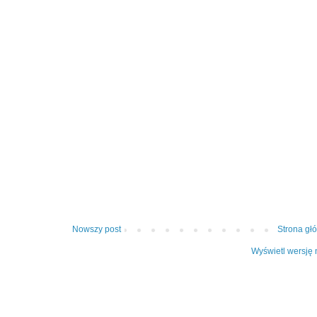
Nowszy post
Strona gł
Wyświetl wersję 