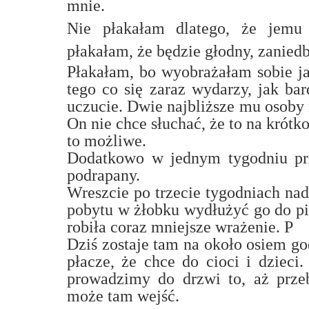
mnie.
Nie płakałam dlatego, że jemu 
płakałam, że będzie głodny, zanied
Płakałam, bo wyobrażałam sobie jak
tego co się zaraz wydarzy, jak bar
uczucie. Dwie najbliższe mu osoby 
On nie chce słuchać, że to na krótk
to możliwe.
Dodatkowo w jednym tygodniu prz
podrapany.
Wreszcie po trzecie tygodniach nad
pobytu w żłobku wydłużyć go do pi
robiła coraz mniejsze wrażenie. P
Dziś zostaje tam na około osiem god
płacze, że chce do cioci i dzieci
prowadzimy do drzwi to, aż przeb
może tam wejść.