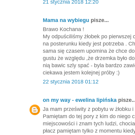
21 stycznia 2018 12:20
Mama na wybiegu
pisze...
Brawo Kochana !
My odpuściliśmy żłobek po pierwszej c
na posterunku kiedy jest potrzeba . C
sama się czasem upomina że chce do dz
gustu że względu ,że drzemka było doś
nią bawic szly spać - byla bardzo zawi
ciekawa jestem kolejnej próby :)
22 stycznia 2018 01:12
on my way - ewelina lipińska
pisze..
Ja mam prześwity z pobytu w żłobku i
Pamiętam do tej pory z kim do niego 
miejscowości i znam tych ludzi, choci
płacz pamiętam tylko z momentu kiedy