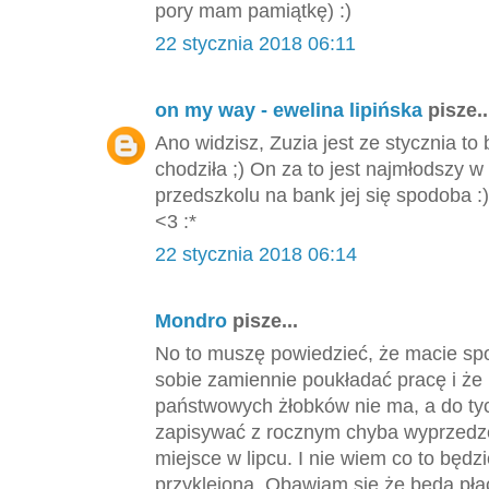
pory mam pamiątkę) :)
22 stycznia 2018 06:11
on my way - ewelina lipińska
pisze..
Ano widzisz, Zuzia jest ze stycznia to
chodziła ;) On za to jest najmłodszy w 
przedszkolu na bank jej się spodoba :
<3 :*
22 stycznia 2018 06:14
Mondro
pisze...
No to muszę powiedzieć, że macie spo
sobie zamiennie poukładać pracę i ż
państwowych żłobków nie ma, a do tyc
zapisywać z rocznym chyba wyprzedz
miejsce w lipcu. I nie wiem co to będz
przyklejona. Obawiam się że będą pła