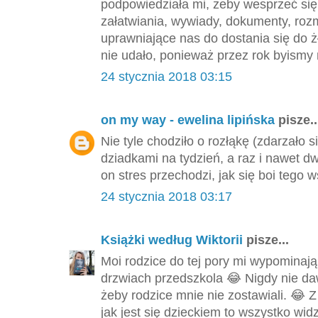
podpowiedziała mi, żeby wesprzeć si
załatwiania, wywiady, dokumenty, roz
uprawniające nas do dostania się do ż
nie udało, ponieważ przez rok byismy n
24 stycznia 2018 03:15
on my way - ewelina lipińska
pisze..
Nie tyle chodziło o rozłąkę (zdarzało 
dziadkami na tydzień, a raz i nawet dw
on stres przechodzi, jak się boi tego w
24 stycznia 2018 03:17
Książki według Wiktorii
pisze...
Moi rodzice do tej pory mi wypominają
drzwiach przedszkola 😂 Nigdy nie da
żeby rodzice mnie nie zostawiali. 😂 Z
jak jest się dzieckiem to wszystko widz