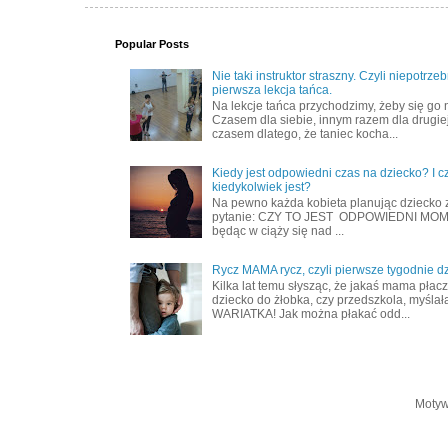
Popular Posts
Nie taki instruktor straszny. Czyli niepotrze
pierwsza lekcja tańca.
Na lekcje tańca przychodzimy, żeby się go 
Czasem dla siebie, innym razem dla drugiej
czasem dlatego, że taniec kocha...
Kiedy jest odpowiedni czas na dziecko? I c
kiedykolwiek jest?
Na pewno każda kobieta planując dziecko 
pytanie: CZY TO JEST ODPOWIEDNI MOME
będąc w ciąży się nad ...
Rycz MAMA rycz, czyli pierwsze tygodnie d
Kilka lat temu słysząc, że jakaś mama płac
dziecko do żłobka, czy przedszkola, myślał
WARIATKA! Jak można płakać odd...
Motyw