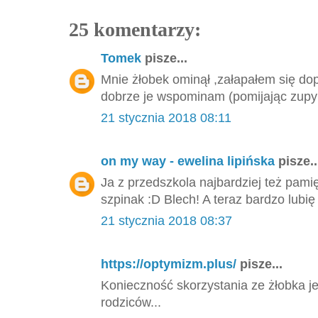
25 komentarzy:
Tomek
pisze...
Mnie żłobek ominął ,załapałem się dop
dobrze je wspominam (pomijając zupy
21 stycznia 2018 08:11
on my way - ewelina lipińska
pisze..
Ja z przedszkola najbardziej też pami
szpinak :D Blech! A teraz bardzo lubię 
21 stycznia 2018 08:37
https://optymizm.plus/
pisze...
Konieczność skorzystania ze żłobka je
rodziców...