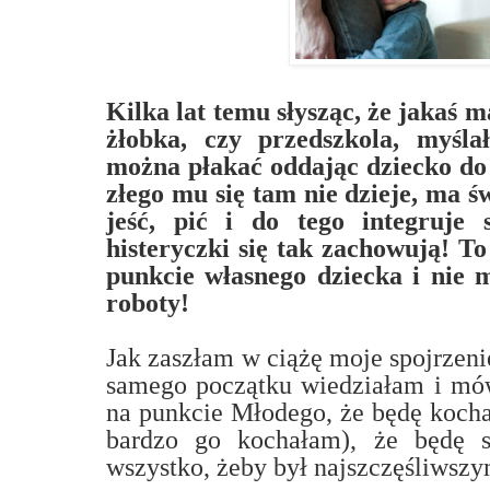
Kilka lat temu słysząc, że jakaś 
żłobka, czy przedszkola, myś
można płakać oddając dziecko do 
złego mu się tam nie dzieje, ma ś
jeść, pić i do tego integruje 
histeryczki się tak zachowują! T
punkcie własnego dziecka i nie 
roboty!
Jak zaszłam w ciążę moje spojrzeni
samego początku wiedziałam i mów
na punkcie Młodego, że będę kocha
bardzo go kochałam), że będę si
wszystko, żeby był najszczęśliwsz