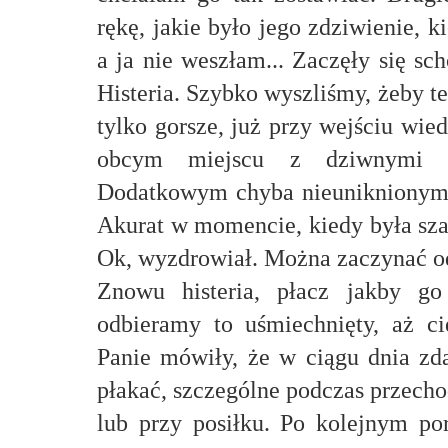
rękę, jakie było jego zdziwienie, 
a ja nie weszłam... Zaczęły się s
Histeria. Szybko wyszliśmy, żeby te
tylko gorsze, już przy wejściu wie
obcym miejscu z dziwnymi z
Dodatkowym chyba nieuniknionym 
Akurat w momencie, kiedy była sza
Ok, wyzdrowiał. Można zaczynać o
Znowu histeria, płacz jakby go
odbieramy to uśmiechnięty, aż c
Panie mówiły, że w ciągu dnia zd
płakać, szczególne podczas przech
lub przy posiłku. Po kolejnym po