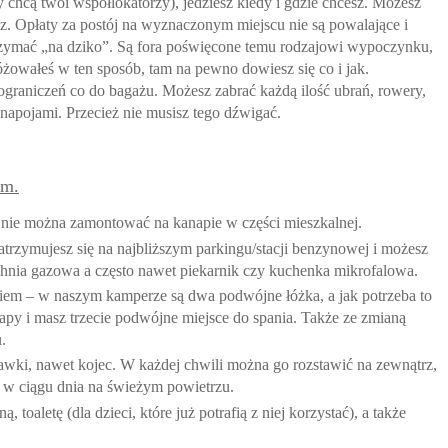
y chcą twoi współlokatorzy), jedziesz kiedy i gdzie chcesz. Możesz
asz. Opłaty za postój na wyznaczonym miejscu nie są powalające i
zymać „na dziko”. Są fora poświęcone temu rodzajowi wypoczynku,
różowałeś w ten sposób, tam na pewno dowiesz się co i jak.
graniczeń co do bagażu. Możesz zabrać każdą ilość ubrań, rowery,
napojami. Przecież nie musisz tego dźwigać.
em.
jnie można zamontować na kanapie w części mieszkalnej.
atrzymujesz się na najbliższym parkingu/stacji benzynowej i możesz
chnia gazowa a często nawet piekarnik czy kuchenka mikrofalowa.
iem – w naszym kamperze są dwa podwójne łóżka, a jak potrzeba to
anapy i masz trzecie podwójne miejsce do spania. Także ze zmianą
.
wki, nawet kojec. W każdej chwili można go rozstawić na zewnątrz,
 w ciągu dnia na świeżym powietrzu.
 toaletę (dla dzieci, które już potrafią z niej korzystać), a także