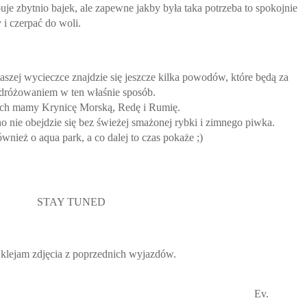
buje zbytnio bajek, ale zapewne jakby była taka potrzeba to spokojnie
 i czerpać do woli.
aszej wycieczce znajdzie się jeszcze kilka powodów, które będą za
dróżowaniem w ten właśnie sposób.
ch mamy Krynicę Morską, Redę i Rumię.
o nie obejdzie się bez świeżej smażonej rybki i zimnego piwka.
nież o aqua park, a co dalej to czas pokaże ;)
STAY TUNED
klejam zdjęcia z poprzednich wyjazdów.
Ev.