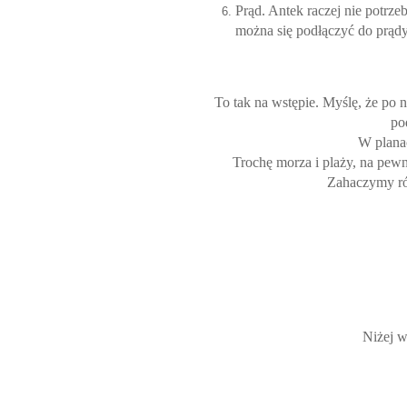
Prąd. Antek raczej nie potrze
można się podłączyć do prądy
To tak na wstępie. Myślę, że
po n
po
W plana
Trochę morza i plaży, na pewn
Zahaczymy rów
Niżej w