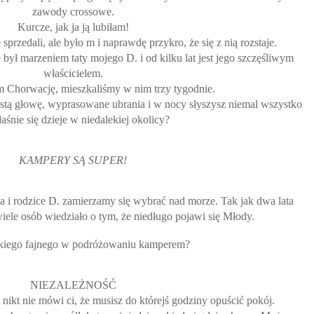
zawody crossowe.
Kurcze, jak ja ją lubiłam!
sprzedali, ale było m i naprawdę przykro, że się z nią rozstaje.
był marzeniem taty mojego D. i od kilku lat jest jego szczęśliwym
właścicielem.
m Chorwację, mieszkaliśmy w nim trzy tygodnie.
zystą głowę, wyprasowane ubrania i w nocy słyszysz niemal wszystko
aśnie się dzieje w niedalekiej okolicy?
KAMPERY SĄ SUPER!
 i rodzice D. zamierzamy się wybrać nad morze. Tak jak dwa lata
wiele osób wiedziało o tym, że niedługo pojawi się Młody.
akiego fajnego w podróżowaniu kamperem?
NIEZALEŻNOŚĆ
nikt nie mówi ci, że musisz do którejś godziny opuścić pokój.