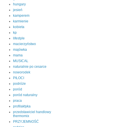
hungary
jesień
kamperem
karmienie
kobieta
kp
lifestyle
macierzyństwo
majówka
mama
MUSICAL
naturalnie po cesarce
noworodek
PILOCI
podróże
poród
poród naturalny
praca
profilaktyka
przedstawiciel handlowy
thermomix
PRZYJEMNOŚĆ