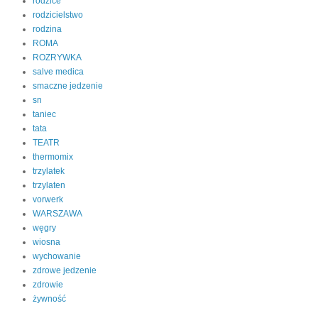
rodzice
rodzicielstwo
rodzina
ROMA
ROZRYWKA
salve medica
smaczne jedzenie
sn
taniec
tata
TEATR
thermomix
trzylatek
trzylaten
vorwerk
WARSZAWA
węgry
wiosna
wychowanie
zdrowe jedzenie
zdrowie
żywność