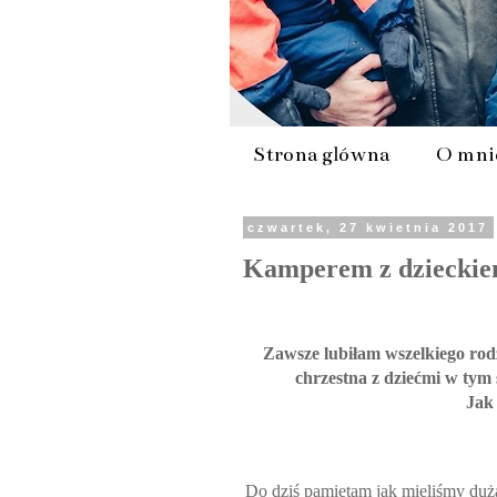
Strona główna
O mni
czwartek, 27 kwietnia 2017
Kamperem z dziecki
Zawsze lubiłam wszelkiego rod
chrzestna z dziećmi w tym
Jak
Do dziś pamiętam jak mieliśmy duż