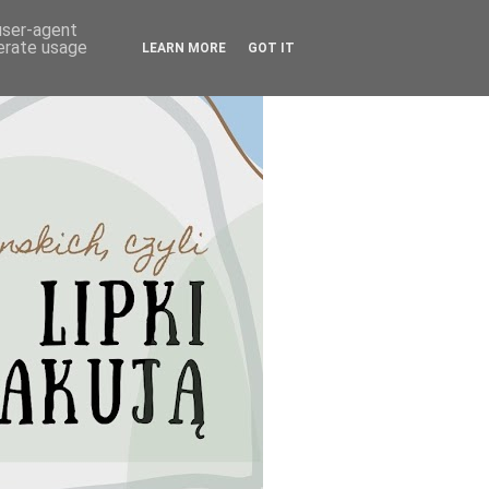
 user-agent
nerate usage
LEARN MORE
GOT IT