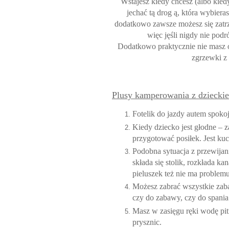
Wstajesz kiedy chcesz (albo kied
jechać tą drog ą, która wybier
dodatkowo zawsze możesz się zatr
więc jęśli nigdy nie pod
Dodatkowo praktycznie nie masz o
zgrzewki z 
Plusy kamperowania z dziecki
Fotelik do jazdy autem spoko
Kiedy dziecko jest głodne – z
przygotować posiłek. Jest ku
Podobna sytuacja z przewijan
składa się stolik, rozkłada k
pieluszek też nie ma problemu
Możesz zabrać wszystkie zaba
czy do zabawy, czy do spania
Masz w zasięgu ręki wodę pitną,
prysznic.