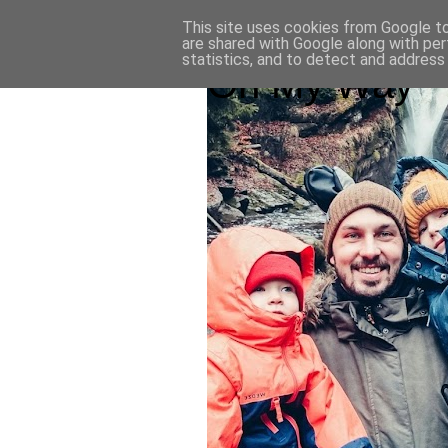
This site uses cookies from Google to 
are shared with Google along with per
statistics, and to detect and address
On My Way