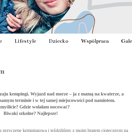
e
Lifestyle
Dziecko
Współpraca
Gale
em
zaju kempingi. Wyjazd nad morze – ja z mamą na kwaterze, a
 samym terminie i w tej samej miejscowości pod namiotem.
 myślicie? Gdzie wolałam nocować?
Biwaki szkolne? Najlepsze!
ą przyczepę kempingową i jeździliśmy z moim bratem ciotecznym na