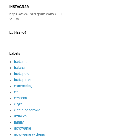
INSTAGRAM
https://www.instagram.com/X__E
V__x/
Lubisz to?
Labels
badania
balaton
budapest
budapeszt
caravaning
cc
cesarka
ciąża
cięcie cesarskie
dziecko
family
gotowanie
gotowanie w domu