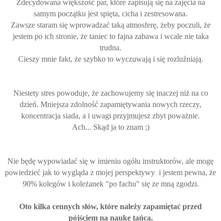
Zdecydowana większość par, które zapisują się na zajęcia na
samym początku jest spięta, cicha i zestresowana.
Zawsze staram się wprowadzać taką atmosferę, żeby poczuli, że
jestem po ich stronie, że taniec to fajna zabawa i wcale nie taka
trudna.
Cieszy mnie fakt, że szybko to wyczuwają i się rozluźniają.
Niestety stres powoduje, że zachowujemy się inaczej niż na co
dzień. Mniejsza zdolność zapamiętywania nowych rzeczy,
koncentracja siada, a i uwagi przyjmujesz zbyt poważnie.
Ach... Skąd ja to znam ;)
Nie będę wypowiadać się w imieniu ogółu instruktorów, ale mogę
powiedzieć jak to wygląda z mojej perspektywy i jestem pewna, że
90% kolegów i koleżanek "po fachu" się ze mną zgodzi.
Oto kilka cennych słów, które należy zapamiętać przed
pójściem na naukę tańca.