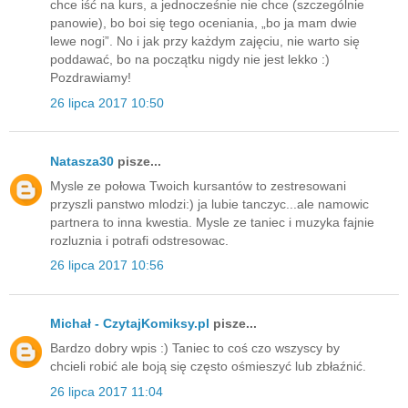
chce iść na kurs, a jednocześnie nie chce (szczególnie
panowie), bo boi się tego oceniania, „bo ja mam dwie
lewe nogi”. No i jak przy każdym zajęciu, nie warto się
poddawać, bo na początku nigdy nie jest lekko :)
Pozdrawiamy!
26 lipca 2017 10:50
Natasza30
pisze...
Mysle ze połowa Twoich kursantów to zestresowani
przyszli panstwo mlodzi:) ja lubie tanczyc...ale namowic
partnera to inna kwestia. Mysle ze taniec i muzyka fajnie
rozluznia i potrafi odstresowac.
26 lipca 2017 10:56
Michał - CzytajKomiksy.pl
pisze...
Bardzo dobry wpis :) Taniec to coś czo wszyscy by
chcieli robić ale boją się często ośmieszyć lub zbłaźnić.
26 lipca 2017 11:04