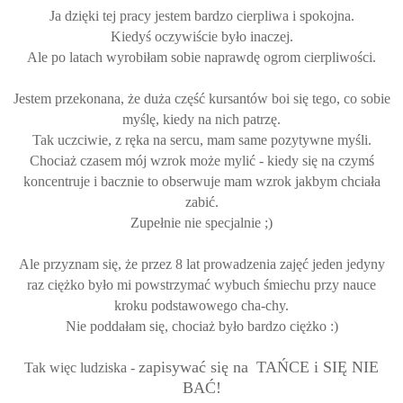
Ja dzięki tej pracy jestem bardzo cierpliwa i spokojna.
Kiedyś oczywiście było inaczej.
Ale po latach wyrobiłam sobie naprawdę ogrom cierpliwości.
Jestem przekonana, że duża część kursantów boi się tego, co sobie
myślę, kiedy na nich patrzę.
Tak uczciwie, z ręka na sercu, mam same pozytywne myśli.
Chociaż czasem mój wzrok może mylić - kiedy się na czymś
koncentruje i bacznie to obserwuje mam wzrok jakbym chciała
zabić.
Zupełnie nie specjalnie ;)
Ale przyznam się, że przez 8 lat prowadzenia zajęć jeden jedyny
raz ciężko było mi powstrzymać wybuch śmiechu przy nauce
kroku podstawowego cha-chy.
Nie poddałam się, chociaż było bardzo ciężko :)
zapisywać się na
TAŃCE i SIĘ NIE
Tak więc ludziska -
BAĆ!