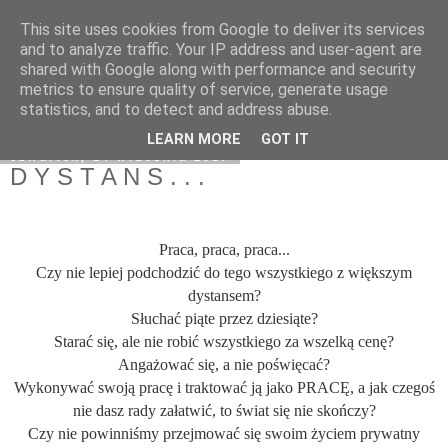
This site uses cookies from Google to deliver its services
On My Way
and to analyze traffic. Your IP address and user-agent are
shared with Google along with performance and security
metrics to ensure quality of service, generate usage
statistics, and to detect and address abuse.
▼
LEARN MORE
GOT IT
czwartek, 14 września 2017
D Y S T A N S . . .
Praca, praca, praca...
Czy nie lepiej podchodzić do tego wszystkiego z większym
dystansem?
Słuchać piąte przez dziesiąte?
Starać się, ale nie robić wszystkiego za wszelką cenę?
Angażować się, a nie poświęcać?
Wykonywać swoją pracę i traktować ją jako PRACĘ, a jak czegoś
nie dasz rady załatwić, to świat się nie skończy?
Czy nie powinniśmy przejmować się swoim życiem prywatny