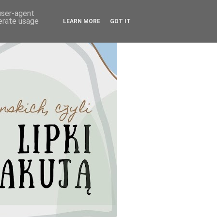
 user-agent
nerate usage
LEARN MORE
GOT IT