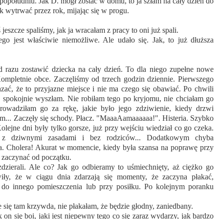
a popołudniu. Jak D. mógł zostać w domu, to ja szłam na cały dzień do
ak wytrwać przez rok, mijając się w progu.
jeszcze spaliśmy, jak ja wracałam z pracy to oni już spali.
o jest właściwie niemożliwe. Ale udało się. Jak, to już dłuższa
d razu zostawić dziecka na cały dzień. To dla niego zupełne nowe
Kompletnie obce. Zaczęliśmy od trzech godzin dziennie. Pierwszego
ać, że to przyjazne miejsce i nie ma czego się obawiać. Po chwili
 spokojnie wyszłam. Nie robiłam tego po kryjomu, nie chciałam go
rowadziłam go za rękę, jakie było jego zdziwienie, kiedy drzwi
am... Zaczęły się schody. Płacz. "MaaaAamaaaaaa!". Histeria. Szybko
olejne dni były tylko gorsze, już przy wejściu wiedział co go czeka.
z dziwnymi zasadami i bez rodziców... Dodatkowym chyba
. Cholera! Akurat w momencie, kiedy była szansa na poprawę przy
 zaczynać od początku.
zdzierali. Ale co? Jak go odbieramy to uśmiechnięty, aż ciężko go
ły, że w ciągu dnia zdarzają się momenty, że zaczyna płakać,
 do innego pomieszczenia lub przy posiłku. Po kolejnym poranku
e się tam krzywda, nie płakałam, że będzie głodny, zaniedbany.
on się boi, jaki jest niepewny tego co się zaraz wydarzy, jak bardzo