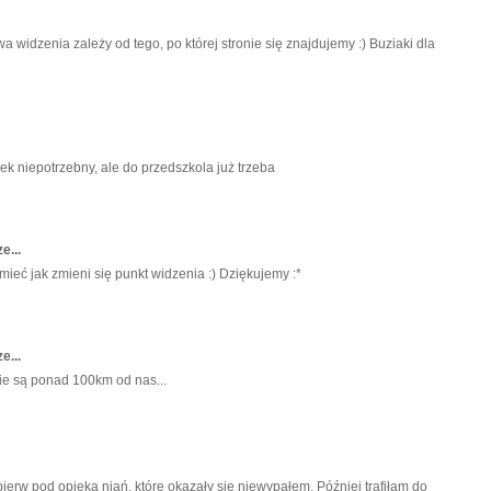
widzenia zależy od tego, po której stronie się znajdujemy :) Buziaki dla
bek niepotrzebny, ale do przedszkola już trzeba
e...
ieć jak zmieni się punkt widzenia :) Dziękujemy :*
e...
ie są ponad 100km od nas...
ierw pod opieką niań, które okazały się niewypałem. Później trafiłam do