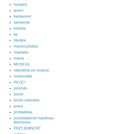
hungary
jesień
kamperem
karmienie
kobieta
kp
lifestyle
macierzyństwo
majówka
mama
MUSICAL
naturalnie po cesarce
noworodek
PILOCI
podróże
poród
poród naturalny
praca
profilaktyka
przedstawiciel handlowy
thermomix
PRZYJEMNOŚĆ