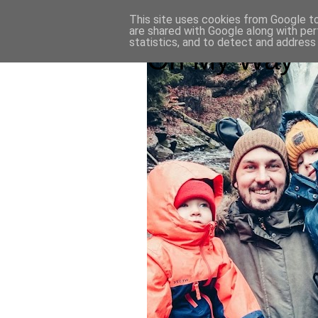
This site uses cookies from Google to 
are shared with Google along with per
statistics, and to detect and address
On My Way