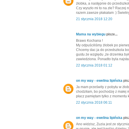
żłobka, a następnie do przedszko
Czy wyszło mi to na złe? Raczej 
razem zawsze płakałam :) Świetny
21 stycznia 2018 12:20
Mama na wybiegu
pisze...
Brawo Kochana !
My odpuściliśmy żłobek po pierwsz
Chcemy dac ja do przedszkola bo 
gustu że względu ,że drzemka było
zawiedziona. Ponadto byla najstar
22 stycznia 2018 01:12
on my way - ewelina lipińska
pisz
Ja mam prześwity z pobytu w żłob
chodziłam, bo pochodzę z małej m
płacz pamiętam tylko z momentu k
22 stycznia 2018 06:11
on my way - ewelina lipińska
pisz
Ano widzisz, Zuzia jest ze styczni
w grupie, ale jest bardzo dzielny 