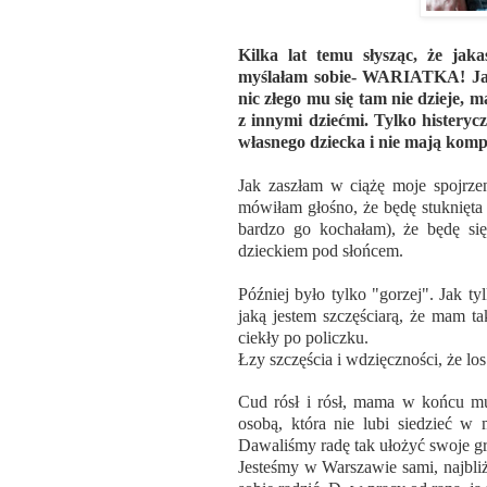
Kilka lat temu słysząc, że jak
myślałam sobie- WARIATKA! Jak 
nic złego mu się tam nie dzieje, ma
z innymi dziećmi. Tylko histeryc
własnego dziecka i nie mają kompl
Jak zaszłam w ciążę moje spojrze
mówiłam głośno, że będę stuknięta
bardzo go kochałam), że będę się
dzieckiem pod słońcem.
Później było tylko "gorzej". Jak t
jaką jestem szczęściarą, że mam t
ciekły po policzku.
Łzy szczęścia i wdzięczności, że lo
Cud rósł i rósł, mama w końcu mus
osobą, która nie lubi siedzieć w 
Dawaliśmy radę tak ułożyć swoje gra
Jesteśmy w Warszawie sami, najbliż