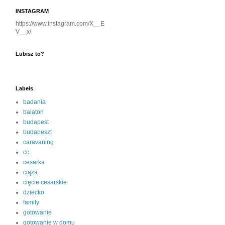
INSTAGRAM
https://www.instagram.com/X__E
V__x/
Lubisz to?
Labels
badania
balaton
budapest
budapeszt
caravaning
cc
cesarka
ciąża
cięcie cesarskie
dziecko
family
gotowanie
gotowanie w domu