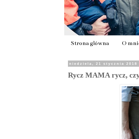
Strona główna
O mni
niedziela, 21 stycznia 2018
Rycz MAMA rycz, czyl