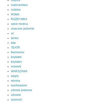
rodzice
rodzicielstwo
rodzina
ROMA
ROZRYWKA
salve medica
smaczne jedzenie
sn
taniec
tata
TEATR
thermomix
trzylatek
trzylaten
vorwerk
WARSZAWA
węgry
wiosna
wychowanie
zdrowe jedzenie
zdrowie
żywność