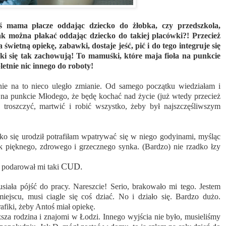
aś mama płacze oddając dziecko do żłobka, czy przedszkola,
można płakać oddając dziecko do takiej placówki?! Przecież
 świetną opiekę, zabawki, dostaje jeść, pić i do tego integruje się
zki się tak zachowują! To mamuśki, które maja fioła na punkcie
etnie nic innego do roboty!
nie na to nieco uległo zmianie. Od samego początku wiedziałam i
 na punkcie Młodego, że będę kochać nad życie (już wtedy przecież
 troszczyć, martwić i robić wszystko, żeby był najszczęśliwszym
ylko się urodził potrafiłam wpatrywać się w niego godyinami, myśląc
ak pięknego, zdrowego i grzecznego synka. (Bardzo) nie rzadko łzy
CUD.
s podarował mi taki
iała pójść do pracy. Nareszcie! Serio, brakowało mi tego. Jestem
miejscu, musi ciagle się coś dziać. No i działo się. Bardzo dużo.
fiki, żeby Antoś miał opiekę.
sza rodzina i znajomi w Łodzi. Innego wyjścia nie było, musieliśmy