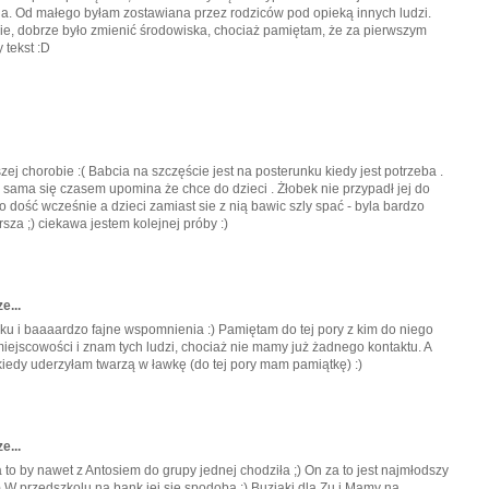
la. Od małego byłam zostawiana przez rodziców pod opieką innych ludzi.
nie, dobrze było zmienić środowiska, chociaż pamiętam, że za pierwszym
 tekst :D
ej chorobie :( Babcia na szczęście jest na posterunku kiedy jest potrzeba .
sama się czasem upomina że chce do dzieci . Żłobek nie przypadł jej do
 dość wcześnie a dzieci zamiast sie z nią bawic szly spać - byla bardzo
sza ;) ciekawa jestem kolejnej próby :)
e...
ku i baaaardzo fajne wspomnienia :) Pamiętam do tej pory z kim do niego
iejscowości i znam tych ludzi, chociaż nie mamy już żadnego kontaktu. A
iedy uderzyłam twarzą w ławkę (do tej pory mam pamiątkę) :)
e...
a to by nawet z Antosiem do grupy jednej chodziła ;) On za to jest najmłodszy
:) W przedszkolu na bank jej się spodoba :) Buziaki dla Zu i Mamy na