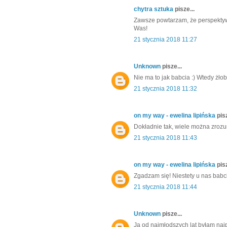
chytra sztuka
pisze...
Zawsze powtarzam, że perspektywa 
Was!
21 stycznia 2018 11:27
Unknown
pisze...
Nie ma to jak babcia :) Wtedy żło
21 stycznia 2018 11:32
on my way - ewelina lipińska
pisz
Dokładnie tak, wiele można zrozum
21 stycznia 2018 11:43
on my way - ewelina lipińska
pisz
Zgadzam się! Niestety u nas babc
21 stycznia 2018 11:44
Unknown
pisze...
Ja od najmłodszych lat byłam najp