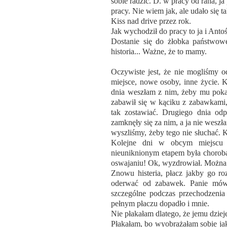
sobie radzić. D. w pracy od rana, j
pracy. Nie wiem jak, ale udało się t
Kiss nad drive przez rok.
Jak wychodził do pracy to ja i Antoś 
Dostanie się do żłobka państwoweg
historia... Ważne, że to mamy.
Oczywiste jest, że nie mogliśmy o
miejsce, nowe osoby, inne życie. 
dnia weszłam z nim, żeby mu pokaz
zabawił się w kąciku z zabawkami,
tak zostawiać. Drugiego dnia odp
zamknęły się za nim, a ja nie weszł
wyszliśmy, żeby tego nie słuchać. K
Kolejne dni w obcym miejscu 
nieuniknionym etapem była choroba
oswajaniu! Ok, wyzdrowiał. Można
Znowu histeria, płacz jakby go ro
oderwać od zabawek. Panie mówi
szczególne podczas przechodzenia
pełnym płaczu dopadło i mnie.
Nie płakałam dlatego, że jemu dziej
Płakałam, bo wyobrażałam sobie jak 