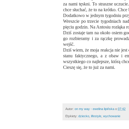
za nami tęskni. To straszne uczuci
chce słuchać, że to na krótko. Chce 
Dodatkowo w jednym tygodniu przy
Wreszcie po trzecie tygodniach na
pięciu godzin. Na Antosiu rozłąka r
Dziś zostaje tam na około osiem godz
go rozbieramy i za rączkę prowadz
wejść.
Dziś wiem, że moja reakcja nie jest
stanu faktycznego, a z obaw i emo
wszystkiego co najlepsze, którą chc
Cieszę się, że to już za nami.
Autor:
on my way - ewelina lipińska
o
07:42
Etykiety:
dziecko
,
lifestyle
,
wychowanie