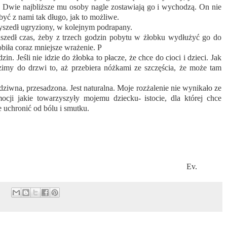
e. Dwie najbliższe mu osoby nagle zostawiają go i wychodzą. On nie
być z nami tak długo, jak to możliwe.
szedł ugryziony, w kolejnym podrapany.
dszedł czas, żeby z trzech godzin pobytu w żłobku wydłużyć go do
obiła coraz mniejsze wrażenie. P
in. Jeśli nie idzie do żłobka to płacze, że chce do cioci i dzieci. Jak
imy do drzwi to, aż przebiera nóżkami ze szczęścia, że może tam
 dziwna, przesadzona. Jest naturalna. Moje rozżalenie nie wynikało ze
cji jakie towarzyszyły mojemu dziecku- istocie, dla której chce
e uchronić od bólu i smutku.
Ev.