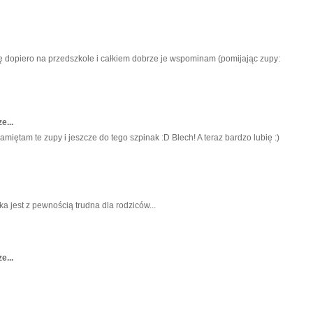
ę dopiero na przedszkole i całkiem dobrze je wspominam (pomijając zupy:
e...
amiętam te zupy i jeszcze do tego szpinak :D Blech! A teraz bardzo lubię :)
a jest z pewnością trudna dla rodziców...
e...