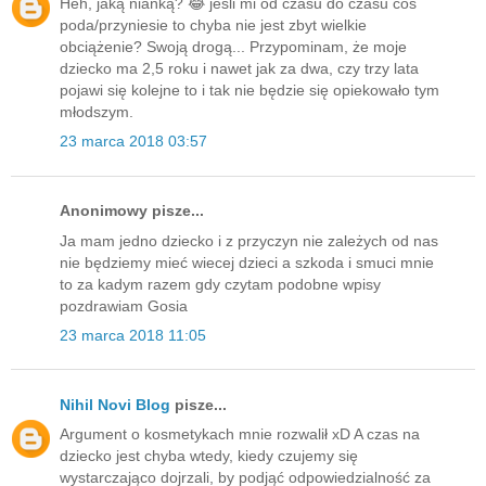
Heh, jaką niańką? 😂 jeśli mi od czasu do czasu coś
poda/przyniesie to chyba nie jest zbyt wielkie
obciążenie? Swoją drogą... Przypominam, że moje
dziecko ma 2,5 roku i nawet jak za dwa, czy trzy lata
pojawi się kolejne to i tak nie będzie się opiekowało tym
młodszym.
23 marca 2018 03:57
Anonimowy pisze...
Ja mam jedno dziecko i z przyczyn nie zależych od nas
nie będziemy mieć wiecej dzieci a szkoda i smuci mnie
to za kadym razem gdy czytam podobne wpisy
pozdrawiam Gosia
23 marca 2018 11:05
Nihil Novi Blog
pisze...
Argument o kosmetykach mnie rozwalił xD A czas na
dziecko jest chyba wtedy, kiedy czujemy się
wystarczająco dojrzali, by podjąć odpowiedzialność za