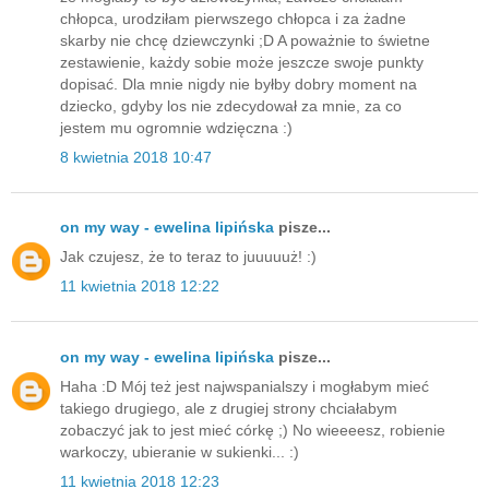
chłopca, urodziłam pierwszego chłopca i za żadne
skarby nie chcę dziewczynki ;D A poważnie to świetne
zestawienie, każdy sobie może jeszcze swoje punkty
dopisać. Dla mnie nigdy nie byłby dobry moment na
dziecko, gdyby los nie zdecydował za mnie, za co
jestem mu ogromnie wdzięczna :)
8 kwietnia 2018 10:47
on my way - ewelina lipińska
pisze...
Jak czujesz, że to teraz to juuuuuż! :)
11 kwietnia 2018 12:22
on my way - ewelina lipińska
pisze...
Haha :D Mój też jest najwspanialszy i mogłabym mieć
takiego drugiego, ale z drugiej strony chciałabym
zobaczyć jak to jest mieć córkę ;) No wieeeesz, robienie
warkoczy, ubieranie w sukienki... :)
11 kwietnia 2018 12:23