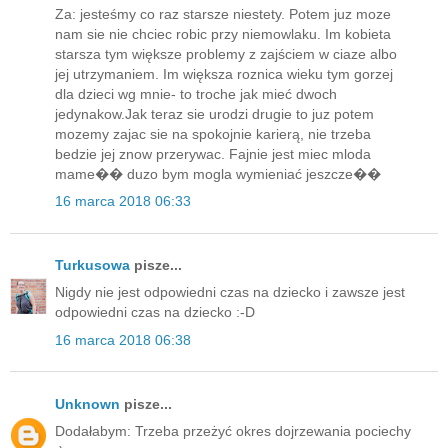
Za: jesteśmy co raz starsze niestety. Potem juz moze
nam sie nie chciec robic przy niemowlaku. Im kobieta
starsza tym większe problemy z zajściem w ciaze albo
jej utrzymaniem. Im większa roznica wieku tym gorzej
dla dzieci wg mnie- to troche jak mieć dwoch
jedynakow.Jak teraz sie urodzi drugie to juz potem
mozemy zajac sie na spokojnie karierą, nie trzeba
bedzie jej znow przerywac. Fajnie jest miec mloda
mame�� duzo bym mogla wymieniać jeszcze��
16 marca 2018 06:33
Turkusowa
pisze...
Nigdy nie jest odpowiedni czas na dziecko i zawsze jest
odpowiedni czas na dziecko :-D
16 marca 2018 06:38
Unknown
pisze...
Dodałabym: Trzeba przeżyć okres dojrzewania pociechy