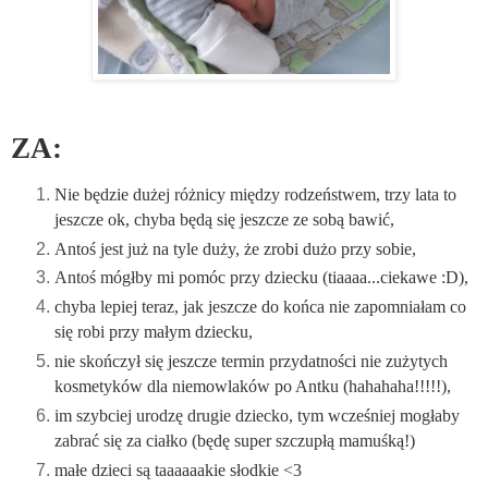
ZA:
Nie będzie dużej różnicy między rodzeństwem, trzy lata to
jeszcze ok, chyba będą się jeszcze ze sobą bawić,
Antoś jest już na tyle duży, że zrobi dużo przy sobie,
Antoś mógłby mi pomóc przy dziecku (tiaaaa...ciekawe :D),
chyba lepiej teraz, jak jeszcze do końca nie zapomniałam co
się robi przy małym dziecku,
nie skończył się jeszcze termin przydatności nie zużytych
kosmetyków dla niemowlaków po Antku (hahahaha!!!!!),
im szybciej urodzę drugie dziecko, tym wcześniej mogłaby
zabrać się za ciałko (będę super szczupłą mamuśką!)
małe dzieci są taaaaaakie słodkie <3