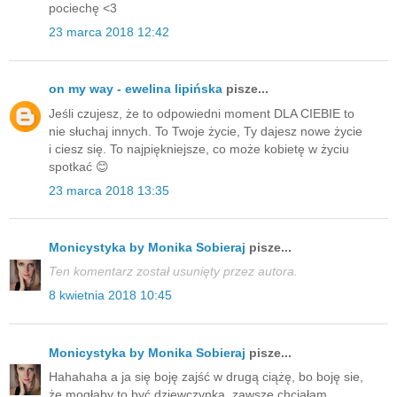
pociechę <3
23 marca 2018 12:42
on my way - ewelina lipińska
pisze...
Jeśli czujesz, że to odpowiedni moment DLA CIEBIE to
nie słuchaj innych. To Twoje życie, Ty dajesz nowe życie
i ciesz się. To najpiękniejsze, co może kobietę w życiu
spotkać 😊
23 marca 2018 13:35
Monicystyka by Monika Sobieraj
pisze...
Ten komentarz został usunięty przez autora.
8 kwietnia 2018 10:45
Monicystyka by Monika Sobieraj
pisze...
Hahahaha a ja się boję zajść w drugą ciążę, bo boję sie,
że mogłaby to być dziewczynka, zawsze chciałam