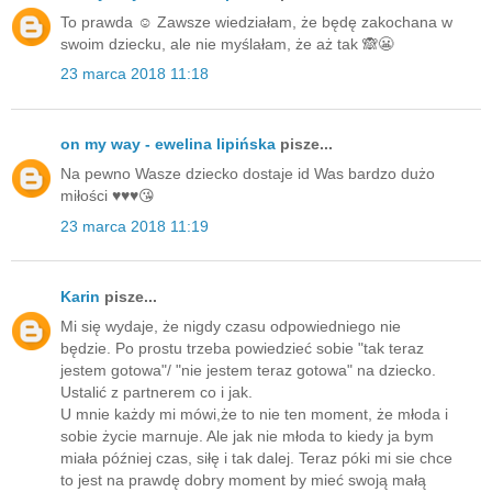
To prawda ☺️ Zawsze wiedziałam, że będę zakochana w
swoim dziecku, ale nie myślałam, że aż tak 🙈😬
23 marca 2018 11:18
on my way - ewelina lipińska
pisze...
Na pewno Wasze dziecko dostaje id Was bardzo dużo
miłości ♥️♥️♥️😘
23 marca 2018 11:19
Karin
pisze...
Mi się wydaje, że nigdy czasu odpowiedniego nie
będzie. Po prostu trzeba powiedzieć sobie "tak teraz
jestem gotowa"/ "nie jestem teraz gotowa" na dziecko.
Ustalić z partnerem co i jak.
U mnie każdy mi mówi,że to nie ten moment, że młoda i
sobie życie marnuje. Ale jak nie młoda to kiedy ja bym
miała później czas, siłę i tak dalej. Teraz póki mi sie chce
to jest na prawdę dobry moment by mieć swoją małą