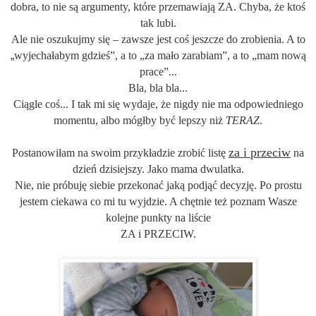
dobra, to nie są argumenty, które przemawiają ZA. Chyba, że ktoś
tak lubi.
Ale nie oszukujmy się – zawsze jest coś jeszcze do zrobienia. A to
„
wyjechałabym gdzieś”, a to „za mało zarabiam”, a to „mam nową
prace”...
Bla, bla bla...
Ciągle coś... I tak mi się wydaje, że nigdy nie ma odpowiedniego
momentu
,
albo mógłby być lepszy niż
TERAZ
.
za i przeciw
Postanowiłam na swoim przykładzie zrobić listę
na
dzień dzisiejszy. Jako mama dwulatka.
Nie, nie próbuję siebie przekonać jaką podjąć decyzję. Po prostu
jestem ciekawa co mi tu wyjdzie. A chętnie też poznam Wasze
kolejne punkty na liście
ZA i PRZECIW.