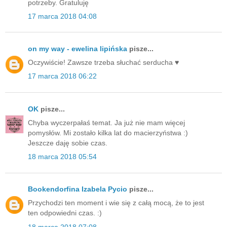
potrzeby. Gratuluję
17 marca 2018 04:08
on my way - ewelina lipińska
pisze...
Oczywiście! Zawsze trzeba słuchać serducha ♥️
17 marca 2018 06:22
OK
pisze...
Chyba wyczerpałaś temat. Ja już nie mam więcej
pomysłów. Mi zostało kilka lat do macierzyństwa :)
Jeszcze daję sobie czas.
18 marca 2018 05:54
Bookendorfina Izabela Pycio
pisze...
Przychodzi ten moment i wie się z całą mocą, że to jest
ten odpowiedni czas. :)
18 marca 2018 07:08