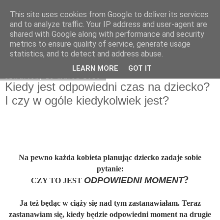
This site uses cookies from Google to deliver its services
On My Way
and to analyze traffic. Your IP address and user-agent are
shared with Google along with performance and security
metrics to ensure quality of service, generate usage
statistics, and to detect and address abuse.
▼
LEARN MORE
GOT IT
czwartek, 15 marca 2018
Kiedy jest odpowiedni czas na dziecko?
I czy w ogóle kiedykolwiek jest?
Na pewno każda kobieta planując dziecko zadaje sobie
pytanie:
?
ODPOWIEDNI MOMENT
CZY TO JEST
Ja też będąc w ciąży się nad tym zastanawiałam. Teraz
zastanawiam się, kiedy będzie odpowiedni moment na drugie