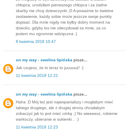
chłopca, urodziłam pierwszego chłopca i za żadne
skarby nie chcę dziewczynki ;D A poważnie to świetne
zestawienie, każdy sobie może jeszcze swoje punkty
dopisać. Dla mnie nigdy nie byłby dobry moment na
dziecko, gdyby los nie zdecydował za mnie, za co
jestem mu ogromnie wdzięczna :)
8 kwietnia 2018 10:47
on my way - ewelina lipińska
pisze...
Jak czujesz, że to teraz to juuuuuż! :)
11 kwietnia 2018 12:22
on my way - ewelina lipińska
pisze...
Haha :D Mój też jest najwspanialszy i mogłabym mieć
takiego drugiego, ale z drugiej strony chciałabym
zobaczyć jak to jest mieć córkę ;) No wieeeesz, robienie
warkoczy, ubieranie w sukienki... :)
11 kwietnia 2018 12:23