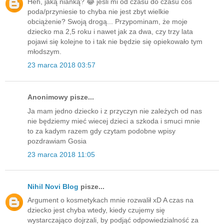
Heh, jaką niańką? 😂 jeśli mi od czasu do czasu coś
poda/przyniesie to chyba nie jest zbyt wielkie
obciążenie? Swoją drogą... Przypominam, że moje
dziecko ma 2,5 roku i nawet jak za dwa, czy trzy lata
pojawi się kolejne to i tak nie będzie się opiekowało tym
młodszym.
23 marca 2018 03:57
Anonimowy pisze...
Ja mam jedno dziecko i z przyczyn nie zależych od nas
nie będziemy mieć wiecej dzieci a szkoda i smuci mnie
to za kadym razem gdy czytam podobne wpisy
pozdrawiam Gosia
23 marca 2018 11:05
Nihil Novi Blog
pisze...
Argument o kosmetykach mnie rozwalił xD A czas na
dziecko jest chyba wtedy, kiedy czujemy się
wystarczająco dojrzali, by podjąć odpowiedzialność za