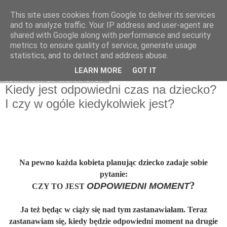
This site uses cookies from Google to deliver its services
On My Way
and to analyze traffic. Your IP address and user-agent are
shared with Google along with performance and security
metrics to ensure quality of service, generate usage
statistics, and to detect and address abuse.
▼
LEARN MORE
GOT IT
czwartek, 15 marca 2018
Kiedy jest odpowiedni czas na dziecko?
I czy w ogóle kiedykolwiek jest?
Na pewno każda kobieta planując dziecko zadaje sobie
pytanie:
?
ODPOWIEDNI MOMENT
CZY TO JEST
Ja też będąc w ciąży się nad tym zastanawiałam. Teraz
zastanawiam się, kiedy będzie odpowiedni moment na drugie