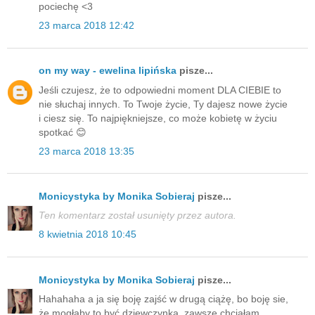
pociechę <3
23 marca 2018 12:42
on my way - ewelina lipińska
pisze...
Jeśli czujesz, że to odpowiedni moment DLA CIEBIE to
nie słuchaj innych. To Twoje życie, Ty dajesz nowe życie
i ciesz się. To najpiękniejsze, co może kobietę w życiu
spotkać 😊
23 marca 2018 13:35
Monicystyka by Monika Sobieraj
pisze...
Ten komentarz został usunięty przez autora.
8 kwietnia 2018 10:45
Monicystyka by Monika Sobieraj
pisze...
Hahahaha a ja się boję zajść w drugą ciążę, bo boję sie,
że mogłaby to być dziewczynka, zawsze chciałam