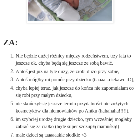
ZA:
Nie będzie dużej różnicy między rodzeństwem, trzy lata to
jeszcze ok, chyba będą się jeszcze ze sobą bawić,
Antoś jest już na tyle duży, że zrobi dużo przy sobie,
Antoś mógłby mi pomóc przy dziecku (tiaaaa...ciekawe :D),
chyba lepiej teraz, jak jeszcze do końca nie zapomniałam co
się robi przy małym dziecku,
nie skończył się jeszcze termin przydatności nie zużytych
kosmetyków dla niemowlaków po Antku (hahahaha!!!!!),
im szybciej urodzę drugie dziecko, tym wcześniej mogłaby
zabrać się za ciałko (będę super szczupłą mamuśką!)
małe dzieci są taaaaaakie słodkie <3