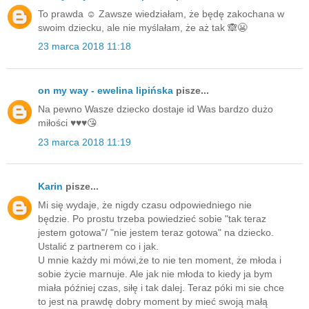
To prawda ☺️ Zawsze wiedziałam, że będę zakochana w
swoim dziecku, ale nie myślałam, że aż tak 🙈😬
23 marca 2018 11:18
on my way - ewelina lipińska
pisze...
Na pewno Wasze dziecko dostaje id Was bardzo dużo
miłości ♥️♥️♥️😘
23 marca 2018 11:19
Karin
pisze...
Mi się wydaje, że nigdy czasu odpowiedniego nie
będzie. Po prostu trzeba powiedzieć sobie "tak teraz
jestem gotowa"/ "nie jestem teraz gotowa" na dziecko.
Ustalić z partnerem co i jak.
U mnie każdy mi mówi,że to nie ten moment, że młoda i
sobie życie marnuje. Ale jak nie młoda to kiedy ja bym
miała później czas, siłę i tak dalej. Teraz póki mi sie chce
to jest na prawdę dobry moment by mieć swoją małą