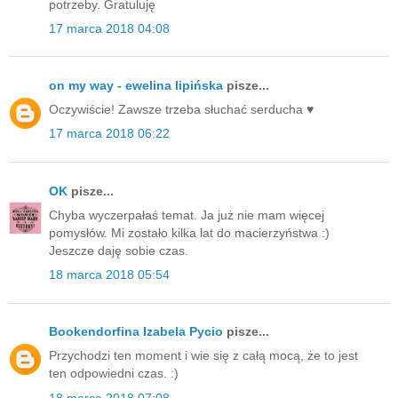
potrzeby. Gratuluję
17 marca 2018 04:08
on my way - ewelina lipińska
pisze...
Oczywiście! Zawsze trzeba słuchać serducha ♥️
17 marca 2018 06:22
OK
pisze...
Chyba wyczerpałaś temat. Ja już nie mam więcej
pomysłów. Mi zostało kilka lat do macierzyństwa :)
Jeszcze daję sobie czas.
18 marca 2018 05:54
Bookendorfina Izabela Pycio
pisze...
Przychodzi ten moment i wie się z całą mocą, że to jest
ten odpowiedni czas. :)
18 marca 2018 07:08