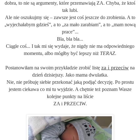
dobra, to nie są argumenty, które przemawiają ZA. Chyba, że ktoś
tak lubi.
Ale nie oszukujmy się – zawsze jest coś jeszcze do zrobienia. A to
„
wyjechałabym gdzieś”, a to „za mało zarabiam”, a to „mam nową
prace”...
Bla, bla bla...
Ciągle coś... I tak mi się wydaje, że nigdy nie ma odpowiedniego
momentu
,
albo mógłby być lepszy niż
TERAZ
.
za i przeciw
Postanowiłam na swoim przykładzie zrobić listę
na
dzień dzisiejszy. Jako mama dwulatka.
Nie, nie próbuję siebie przekonać jaką podjąć decyzję. Po prostu
jestem ciekawa co mi tu wyjdzie. A chętnie też poznam Wasze
kolejne punkty na liście
ZA i PRZECIW.