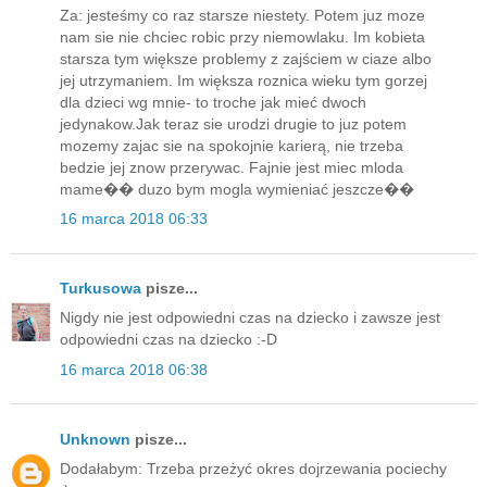
Za: jesteśmy co raz starsze niestety. Potem juz moze
nam sie nie chciec robic przy niemowlaku. Im kobieta
starsza tym większe problemy z zajściem w ciaze albo
jej utrzymaniem. Im większa roznica wieku tym gorzej
dla dzieci wg mnie- to troche jak mieć dwoch
jedynakow.Jak teraz sie urodzi drugie to juz potem
mozemy zajac sie na spokojnie karierą, nie trzeba
bedzie jej znow przerywac. Fajnie jest miec mloda
mame�� duzo bym mogla wymieniać jeszcze��
16 marca 2018 06:33
Turkusowa
pisze...
Nigdy nie jest odpowiedni czas na dziecko i zawsze jest
odpowiedni czas na dziecko :-D
16 marca 2018 06:38
Unknown
pisze...
Dodałabym: Trzeba przeżyć okres dojrzewania pociechy