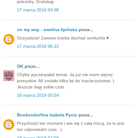
potrzeby. Gratuluję
17 marca 2018 04:08
on my way - ewelina lipińska
pisze...
Oczywiście! Zawsze trzeba słuchać serducha ♥️
17 marca 2018 06:22
OK
pisze...
Chyba wyczerpałaś temat. Ja już nie mam więcej
pomysłów. Mi zostało kilka lat do macierzyństwa :)
Jeszcze daję sobie czas.
18 marca 2018 05:54
Bookendorfina Izabela Pycio
pisze...
Przychodzi ten moment i wie się z całą mocą, że to jest
ten odpowiedni czas. :)
18 marca 2018 07:08