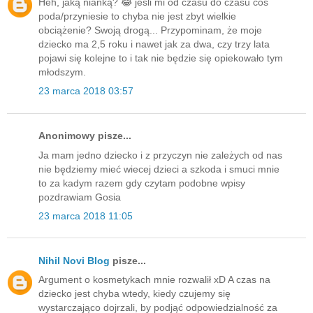
Heh, jaką niańką? 😂 jeśli mi od czasu do czasu coś
poda/przyniesie to chyba nie jest zbyt wielkie
obciążenie? Swoją drogą... Przypominam, że moje
dziecko ma 2,5 roku i nawet jak za dwa, czy trzy lata
pojawi się kolejne to i tak nie będzie się opiekowało tym
młodszym.
23 marca 2018 03:57
Anonimowy pisze...
Ja mam jedno dziecko i z przyczyn nie zależych od nas
nie będziemy mieć wiecej dzieci a szkoda i smuci mnie
to za kadym razem gdy czytam podobne wpisy
pozdrawiam Gosia
23 marca 2018 11:05
Nihil Novi Blog
pisze...
Argument o kosmetykach mnie rozwalił xD A czas na
dziecko jest chyba wtedy, kiedy czujemy się
wystarczająco dojrzali, by podjąć odpowiedzialność za