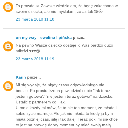
To prawda ☺️ Zawsze wiedziałam, że będę zakochana w
swoim dziecku, ale nie myślałam, że aż tak 🙈😬
23 marca 2018 11:18
on my way - ewelina lipińska
pisze...
Na pewno Wasze dziecko dostaje id Was bardzo dużo
miłości ♥️♥️♥️😘
23 marca 2018 11:19
Karin
pisze...
Mi się wydaje, że nigdy czasu odpowiedniego nie
będzie. Po prostu trzeba powiedzieć sobie "tak teraz
jestem gotowa"/ "nie jestem teraz gotowa" na dziecko.
Ustalić z partnerem co i jak.
U mnie każdy mi mówi,że to nie ten moment, że młoda i
sobie życie marnuje. Ale jak nie młoda to kiedy ja bym
miała później czas, siłę i tak dalej. Teraz póki mi sie chce
to jest na prawdę dobry moment by mieć swoją małą