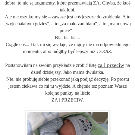
dobra, to nie są argumenty, które przemawiają ZA. Chyba, że ktoś
tak lubi.
Ale nie oszukujmy się – zawsze jest coś jeszcze do zrobienia. A to
„
wyjechałabym gdzieś”, a to „za mało zarabiam”, a to „mam nową
prace”...
Bla, bla bla...
Ciągle coś... I tak mi się wydaje, że nigdy nie ma odpowiedniego
momentu
,
albo mógłby być lepszy niż
TERAZ
.
za i przeciw
Postanowiłam na swoim przykładzie zrobić listę
na
dzień dzisiejszy. Jako mama dwulatka.
Nie, nie próbuję siebie przekonać jaką podjąć decyzję. Po prostu
jestem ciekawa co mi tu wyjdzie. A chętnie też poznam Wasze
kolejne punkty na liście
ZA i PRZECIW.