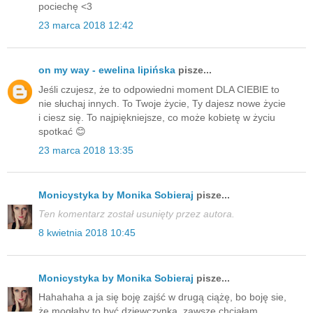
pociechę <3
23 marca 2018 12:42
on my way - ewelina lipińska
pisze...
Jeśli czujesz, że to odpowiedni moment DLA CIEBIE to
nie słuchaj innych. To Twoje życie, Ty dajesz nowe życie
i ciesz się. To najpiękniejsze, co może kobietę w życiu
spotkać 😊
23 marca 2018 13:35
Monicystyka by Monika Sobieraj
pisze...
Ten komentarz został usunięty przez autora.
8 kwietnia 2018 10:45
Monicystyka by Monika Sobieraj
pisze...
Hahahaha a ja się boję zajść w drugą ciążę, bo boję sie,
że mogłaby to być dziewczynka, zawsze chciałam