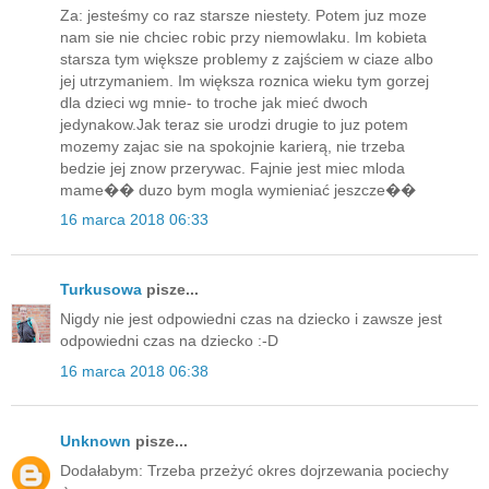
Za: jesteśmy co raz starsze niestety. Potem juz moze
nam sie nie chciec robic przy niemowlaku. Im kobieta
starsza tym większe problemy z zajściem w ciaze albo
jej utrzymaniem. Im większa roznica wieku tym gorzej
dla dzieci wg mnie- to troche jak mieć dwoch
jedynakow.Jak teraz sie urodzi drugie to juz potem
mozemy zajac sie na spokojnie karierą, nie trzeba
bedzie jej znow przerywac. Fajnie jest miec mloda
mame�� duzo bym mogla wymieniać jeszcze��
16 marca 2018 06:33
Turkusowa
pisze...
Nigdy nie jest odpowiedni czas na dziecko i zawsze jest
odpowiedni czas na dziecko :-D
16 marca 2018 06:38
Unknown
pisze...
Dodałabym: Trzeba przeżyć okres dojrzewania pociechy