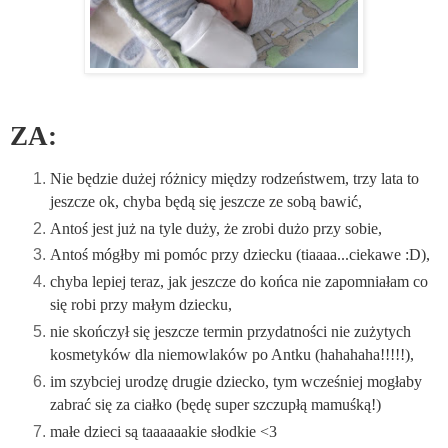
ZA:
Nie będzie dużej różnicy między rodzeństwem, trzy lata to
jeszcze ok, chyba będą się jeszcze ze sobą bawić,
Antoś jest już na tyle duży, że zrobi dużo przy sobie,
Antoś mógłby mi pomóc przy dziecku (tiaaaa...ciekawe :D),
chyba lepiej teraz, jak jeszcze do końca nie zapomniałam co
się robi przy małym dziecku,
nie skończył się jeszcze termin przydatności nie zużytych
kosmetyków dla niemowlaków po Antku (hahahaha!!!!!),
im szybciej urodzę drugie dziecko, tym wcześniej mogłaby
zabrać się za ciałko (będę super szczupłą mamuśką!)
małe dzieci są taaaaaakie słodkie <3