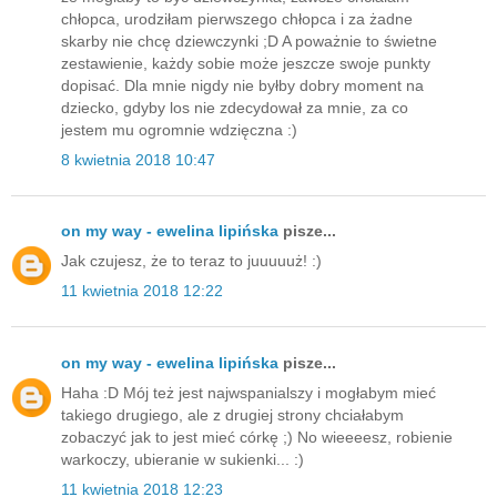
chłopca, urodziłam pierwszego chłopca i za żadne
skarby nie chcę dziewczynki ;D A poważnie to świetne
zestawienie, każdy sobie może jeszcze swoje punkty
dopisać. Dla mnie nigdy nie byłby dobry moment na
dziecko, gdyby los nie zdecydował za mnie, za co
jestem mu ogromnie wdzięczna :)
8 kwietnia 2018 10:47
on my way - ewelina lipińska
pisze...
Jak czujesz, że to teraz to juuuuuż! :)
11 kwietnia 2018 12:22
on my way - ewelina lipińska
pisze...
Haha :D Mój też jest najwspanialszy i mogłabym mieć
takiego drugiego, ale z drugiej strony chciałabym
zobaczyć jak to jest mieć córkę ;) No wieeeesz, robienie
warkoczy, ubieranie w sukienki... :)
11 kwietnia 2018 12:23