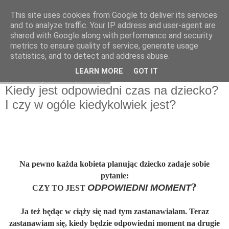
This site uses cookies from Google to deliver its services
On My Way
and to analyze traffic. Your IP address and user-agent are
shared with Google along with performance and security
metrics to ensure quality of service, generate usage
statistics, and to detect and address abuse.
▼
LEARN MORE
GOT IT
czwartek, 15 marca 2018
Kiedy jest odpowiedni czas na dziecko?
I czy w ogóle kiedykolwiek jest?
Na pewno każda kobieta planując dziecko zadaje sobie
pytanie:
?
ODPOWIEDNI MOMENT
CZY TO JEST
Ja też będąc w ciąży się nad tym zastanawiałam. Teraz
zastanawiam się, kiedy będzie odpowiedni moment na drugie