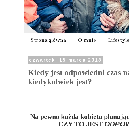
Strona główna
O mnie
Lifestyl
czwartek, 15 marca 2018
Kiedy jest odpowiedni czas n
kiedykolwiek jest?
Na pewno każda kobieta planując 
ODPOW
CZY TO JEST