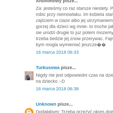
Anonimowy pisze...
Za: jesteśmy co raz starsze niestety.
robic przy niemowlaku. Im kobieta st
zajściem w ciaze albo jej utrzymaniem
gorzej dla dzieci wg mnie- to troche 
sie urodzi drugie to juz potem mozemy 
trzeba bedzie jej znow przerywac. F
bym mogla wymieniać jeszcze��
16 marca 2018 06:33
Turkusowa
pisze...
Nigdy nie jest odpowiedni czas na dzi
na dziecko :-D
16 marca 2018 06:38
Unknown
pisze...
Dodałabym: Trzeba przeżyć okres dojr