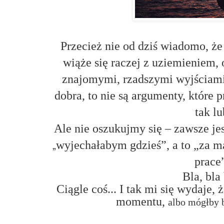
Przecież nie od dziś wiadomo, ż
wiąże się raczej z uziemieniem,
znajomymi, rzadszymi wyjściami
dobra, to nie są argumenty, które
tak lu
Ale nie oszukujmy się – zawsze jes
wyjechałabym gdzieś”, a to „za 
„
prace”
Bla, bla 
Ciągle coś... I tak mi się wydaje
momentu
,
albo mógłby 