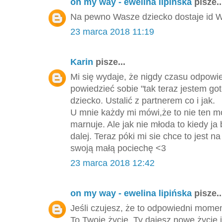
on my way - ewelina lipińska
pisze..
Na pewno Wasze dziecko dostaje id Wa
23 marca 2018 11:19
Karin
pisze...
Mi się wydaje, że nigdy czasu odpowie
powiedzieć sobie "tak teraz jestem go
dziecko. Ustalić z partnerem co i jak.
U mnie każdy mi mówi,że to nie ten m
marnuje. Ale jak nie młoda to kiedy ja 
dalej. Teraz póki mi sie chce to jest
swoją małą pociechę <3
23 marca 2018 12:42
on my way - ewelina lipińska
pisze..
Jeśli czujesz, że to odpowiedni momen
To Twoje życie, Ty dajesz nowe życie i 