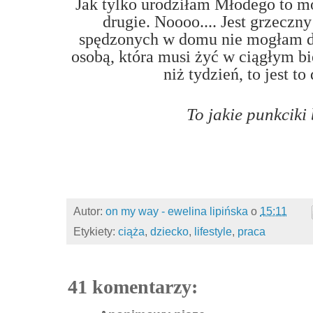
Jak tylko urodziłam Młodego to 
drugie. Noooo.... Jest grzeczn
spędzonych w domu nie mogłam dłu
osobą, która musi żyć w ciągłym bi
niż tydzień, to jest to
To jakie punkciki
Autor:
on my way - ewelina lipińska
o
15:11
Etykiety:
ciąża
,
dziecko
,
lifestyle
,
praca
41 komentarzy: