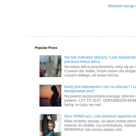
Wyświetl wersję 
Popular Posts
Nie taki instruktor straszny. Czyli niepotrze
pierwsza lekcja tańca.
Na lekcje tańca przychodzimy, żeby się go 
Czasem dla siebie, innym razem dla drugiej
czasem dlatego, że taniec kocha...
Kiedy jest odpowiedni czas na dziecko? I c
kiedykolwiek jest?
Na pewno każda kobieta planując dziecko 
pytanie: CZY TO JEST ODPOWIEDNI MOME
będąc w ciąży się nad ...
Rycz MAMA rycz, czyli pierwsze tygodnie d
Kilka lat temu słysząc, że jakaś mama płac
dziecko do żłobka, czy przedszkola, myślał
WARIATKA! Jak można płakać odd...