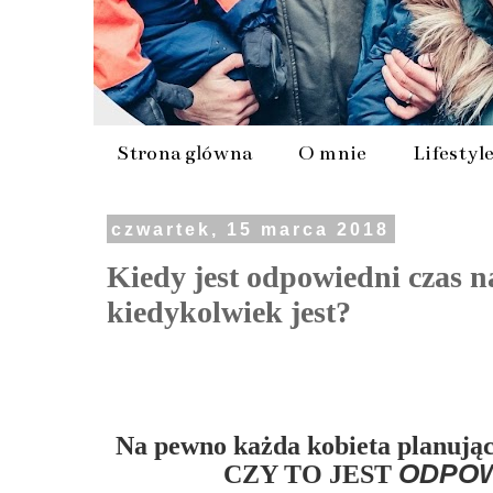
Strona główna
O mnie
Lifestyl
czwartek, 15 marca 2018
Kiedy jest odpowiedni czas n
kiedykolwiek jest?
Na pewno każda kobieta planując 
ODPOW
CZY TO JEST