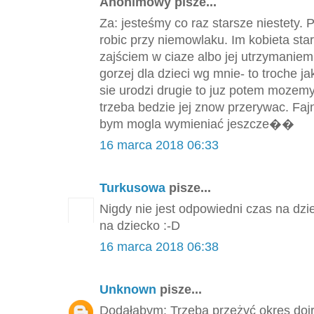
Anonimowy pisze...
Za: jesteśmy co raz starsze niestety.
robic przy niemowlaku. Im kobieta st
zajściem w ciaze albo jej utrzymaniem
gorzej dla dzieci wg mnie- to troche 
sie urodzi drugie to juz potem mozemy 
trzeba bedzie jej znow przerywac. F
bym mogla wymieniać jeszcze��
16 marca 2018 06:33
Turkusowa
pisze...
Nigdy nie jest odpowiedni czas na dzi
na dziecko :-D
16 marca 2018 06:38
Unknown
pisze...
Dodałabym: Trzeba przeżyć okres dojr