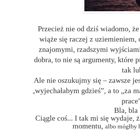
Przecież nie od dziś wiadomo, ż
wiąże się raczej z uziemieniem,
znajomymi, rzadszymi wyjściami
dobra, to nie są argumenty, które
tak lu
Ale nie oszukujmy się – zawsze jes
wyjechałabym gdzieś”, a to „za 
„
prace”
Bla, bla 
Ciągle coś... I tak mi się wydaje
momentu
,
albo mógłby 