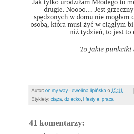
Jak tylko urodziłam Młodego to 
drugie. Noooo.... Jest grzeczn
spędzonych w domu nie mogłam dłu
osobą, która musi żyć w ciągłym bi
niż tydzień, to jest to
To jakie punkciki
Autor:
on my way - ewelina lipińska
o
15:11
Etykiety:
ciąża
,
dziecko
,
lifestyle
,
praca
41 komentarzy: