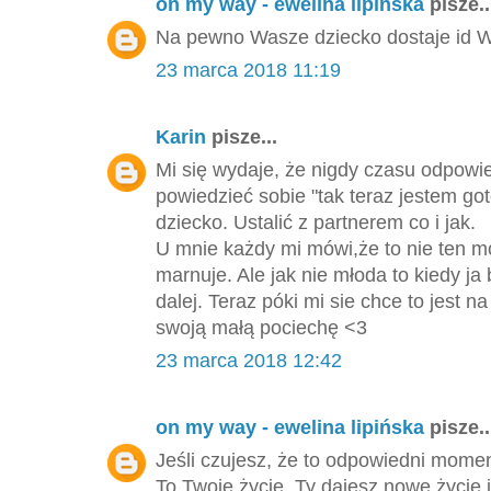
on my way - ewelina lipińska
pisze..
Na pewno Wasze dziecko dostaje id Wa
23 marca 2018 11:19
Karin
pisze...
Mi się wydaje, że nigdy czasu odpowie
powiedzieć sobie "tak teraz jestem go
dziecko. Ustalić z partnerem co i jak.
U mnie każdy mi mówi,że to nie ten m
marnuje. Ale jak nie młoda to kiedy ja 
dalej. Teraz póki mi sie chce to jest
swoją małą pociechę <3
23 marca 2018 12:42
on my way - ewelina lipińska
pisze..
Jeśli czujesz, że to odpowiedni momen
To Twoje życie, Ty dajesz nowe życie i 