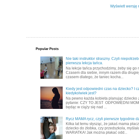
Wyświetl wersję 
Popular Posts
Nie taki instruktor straszny. Czyli niepotrze
pierwsza lekcja tańca.
Na lekcje tańca przychodzimy, żeby się go 
Czasem dla siebie, innym razem dla drugiej
czasem dlatego, że taniec kocha...
Kiedy jest odpowiedni czas na dziecko? I c
kiedykolwiek jest?
Na pewno każda kobieta planując dziecko 
pytanie: CZY TO JEST ODPOWIEDNI MOME
będąc w ciąży się nad ...
Rycz MAMA rycz, czyli pierwsze tygodnie d
Kilka lat temu słysząc, że jakaś mama płac
dziecko do żłobka, czy przedszkola, myślał
WARIATKA! Jak można płakać odd...