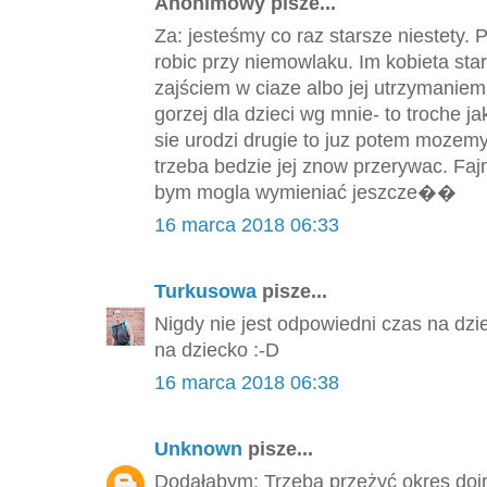
Anonimowy pisze...
Za: jesteśmy co raz starsze niestety.
robic przy niemowlaku. Im kobieta st
zajściem w ciaze albo jej utrzymaniem
gorzej dla dzieci wg mnie- to troche 
sie urodzi drugie to juz potem mozemy 
trzeba bedzie jej znow przerywac. F
bym mogla wymieniać jeszcze��
16 marca 2018 06:33
Turkusowa
pisze...
Nigdy nie jest odpowiedni czas na dzi
na dziecko :-D
16 marca 2018 06:38
Unknown
pisze...
Dodałabym: Trzeba przeżyć okres dojr