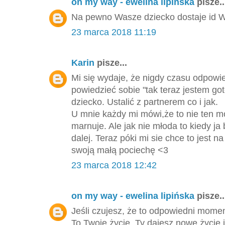
on my way - ewelina lipińska
pisze..
Na pewno Wasze dziecko dostaje id Wa
23 marca 2018 11:19
Karin
pisze...
Mi się wydaje, że nigdy czasu odpowie
powiedzieć sobie "tak teraz jestem go
dziecko. Ustalić z partnerem co i jak.
U mnie każdy mi mówi,że to nie ten m
marnuje. Ale jak nie młoda to kiedy ja 
dalej. Teraz póki mi sie chce to jest
swoją małą pociechę <3
23 marca 2018 12:42
on my way - ewelina lipińska
pisze..
Jeśli czujesz, że to odpowiedni momen
To Twoje życie, Ty dajesz nowe życie i 