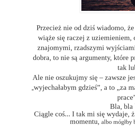
Przecież nie od dziś wiadomo, ż
wiąże się raczej z uziemieniem,
znajomymi, rzadszymi wyjściami
dobra, to nie są argumenty, które
tak lu
Ale nie oszukujmy się – zawsze jes
wyjechałabym gdzieś”, a to „za 
„
prace”
Bla, bla 
Ciągle coś... I tak mi się wydaje
momentu
,
albo mógłby 