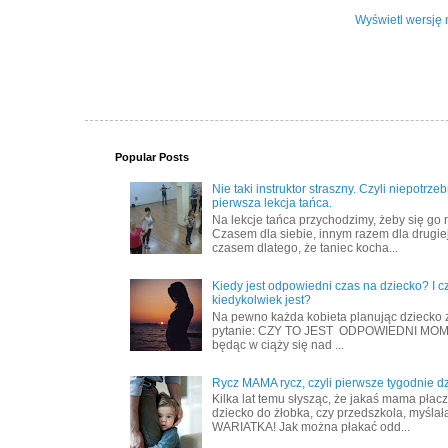
Wyświetl wersję 
Popular Posts
Nie taki instruktor straszny. Czyli niepotrze
pierwsza lekcja tańca.
Na lekcje tańca przychodzimy, żeby się go 
Czasem dla siebie, innym razem dla drugiej
czasem dlatego, że taniec kocha...
Kiedy jest odpowiedni czas na dziecko? I c
kiedykolwiek jest?
Na pewno każda kobieta planując dziecko 
pytanie: CZY TO JEST ODPOWIEDNI MOME
będąc w ciąży się nad ...
Rycz MAMA rycz, czyli pierwsze tygodnie d
Kilka lat temu słysząc, że jakaś mama płac
dziecko do żłobka, czy przedszkola, myślał
WARIATKA! Jak można płakać odd...