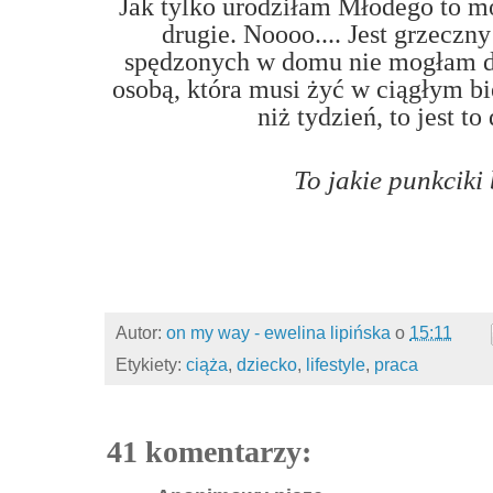
Jak tylko urodziłam Młodego to 
drugie. Noooo.... Jest grzeczn
spędzonych w domu nie mogłam dłu
osobą, która musi żyć w ciągłym bi
niż tydzień, to jest to
To jakie punkciki
Autor:
on my way - ewelina lipińska
o
15:11
Etykiety:
ciąża
,
dziecko
,
lifestyle
,
praca
41 komentarzy: