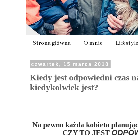
Strona główna
O mnie
Lifestyl
czwartek, 15 marca 2018
Kiedy jest odpowiedni czas n
kiedykolwiek jest?
Na pewno każda kobieta planując 
ODPOW
CZY TO JEST