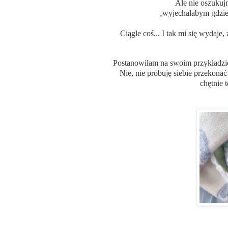
Ale nie oszukujm
wyjechałabym gdzieś
„
Ciągle coś... I tak mi się wydaj
Postanowiłam na swoim przykładzie
Nie, nie próbuję siebie przekonać
chętnie 