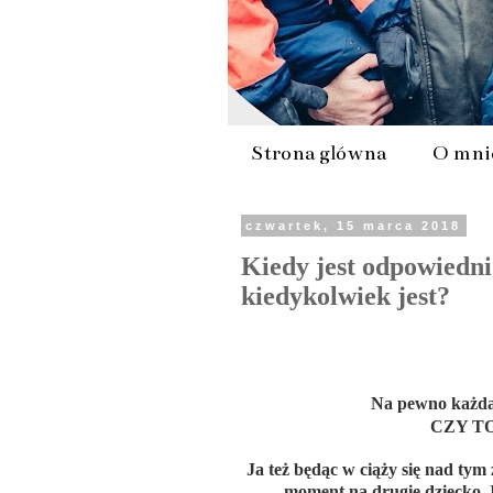
Strona główna
O mni
czwartek, 15 marca 2018
Kiedy jest odpowiedni
kiedykolwiek jest?
Na pewno każda 
CZY T
Ja też będąc w ciąży się nad tym
moment na drugie dziecko. I