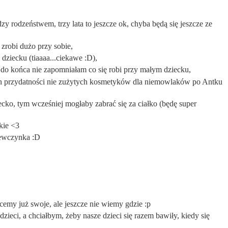
zy rodzeństwem, trzy lata to jeszcze ok, chyba będą się jeszcze ze
e zrobi dużo przy sobie,
ziecku (tiaaaa...ciekawe :D),
ze do końca nie zapomniałam co się robi przy małym dziecku,
min przydatności nie zużytych kosmetyków dla niemowlaków po Antku
ecko, tym wcześniej mogłaby zabrać się za ciałko (będę super
dkie <3
iewczynka :D
emy już swoje, ale jeszcze nie wiemy gdzie :p
dzieci, a chciałbym, żeby nasze dzieci się razem bawiły, kiedy się