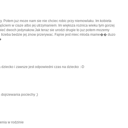
ety. Potem juz moze nam sie nie chciec robic przy niemowlaku. Im kobieta
jściem w ciaze albo jej utrzymaniem. Im większa roznica wieku tym gorzej
 mieć dwoch jedynakow.Jak teraz sie urodzi drugie to juz potem mozemy
nie trzeba bedzie jej znow przerywac. Fajnie jest miec mloda mame�� duzo
�
 dziecko i zawsze jest odpowiedni czas na dziecko :-D
 dojrzewania pociechy ;)
enia w rodzinie