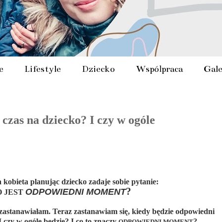
e
Lifestyle
Dziecko
Współpraca
Gale
 czas na dziecko? I czy w ogóle
kobieta planując dziecko zadaje sobie pytanie:
?
ODPOWIEDNI MOMENT
O JEST
 zastanawiałam. Teraz zastanawiam się, kiedy będzie odpowiedni
 czy w ogóle będzie? I co to znaczy
?
ODPOWIEDNI MOMENT