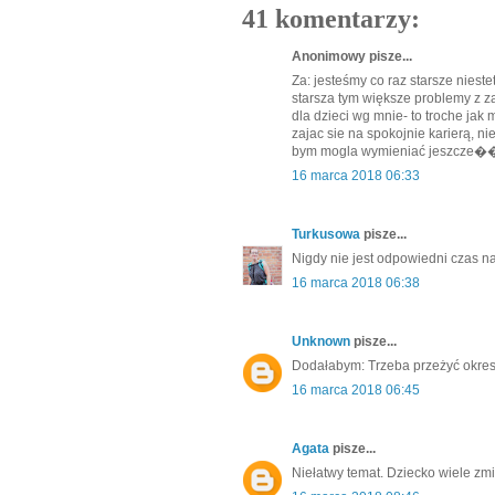
41 komentarzy:
Anonimowy pisze...
Za: jesteśmy co raz starsze niest
starsza tym większe problemy z za
dla dzieci wg mnie- to troche jak
zajac sie na spokojnie karierą, 
bym mogla wymieniać jeszcze�
16 marca 2018 06:33
Turkusowa
pisze...
Nigdy nie jest odpowiedni czas na
16 marca 2018 06:38
Unknown
pisze...
Dodałabym: Trzeba przeżyć okres
16 marca 2018 06:45
Agata
pisze...
Niełatwy temat. Dziecko wiele zmi