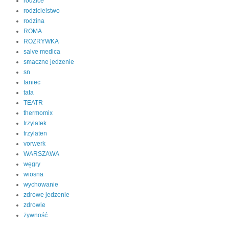
rodzice
rodzicielstwo
rodzina
ROMA
ROZRYWKA
salve medica
smaczne jedzenie
sn
taniec
tata
TEATR
thermomix
trzylatek
trzylaten
vorwerk
WARSZAWA
węgry
wiosna
wychowanie
zdrowe jedzenie
zdrowie
żywność