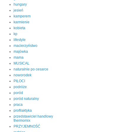
hungary
jesień
kamperem
karmienie
kobieta
kp
lifestyle
macierzyństwo
majówka
mama
MUSICAL
naturalnie po cesarce
noworodek
PILOCI
podróże
poród
poród naturalny
praca
profilaktyka
przedstawiciel handlowy
thermomix
PRZYJEMNOŚĆ