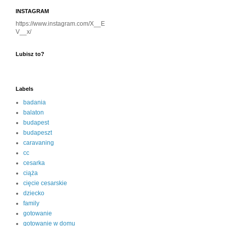
INSTAGRAM
https://www.instagram.com/X__E
V__x/
Lubisz to?
Labels
badania
balaton
budapest
budapeszt
caravaning
cc
cesarka
ciąża
cięcie cesarskie
dziecko
family
gotowanie
gotowanie w domu