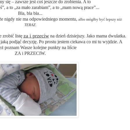
y się – zawsze jest coś jeszcze do zrobienia. A to
”, a to „za mało zarabiam”, a to „mam nową prace”...
Bla, bla bla...
e, że nigdy nie ma odpowiedniego momentu
,
albo mógłby być lepszy niż
TERAZ
.
za i przeciw
 zrobić listę
na dzień dzisiejszy. Jako mama dwulatka.
 jaką podjąć decyzję. Po prostu jestem ciekawa co mi tu wyjdzie. A
też poznam Wasze kolejne punkty na liście
ZA i PRZECIW.