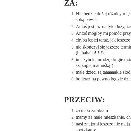
ZA:
Nie będzie dużej różnicy międ
sobą bawić,
Antoś jest już na tyle duży, ż
Antoś mógłby mi pomóc przy d
chyba lepiej teraz, jak jeszc
nie skończył się jeszcze ter
(hahahaha!!!!!),
im szybciej urodzę drugie dzi
szczupłą mamuśką!)
małe dzieci są taaaaaakie sło
bo teraz na pewno będzie dz
PRZECIW:
za mało zarabiam
mamy za małe mieszkanie, chc
nasi znajomi jeszcze nie mają 
spotykamy,