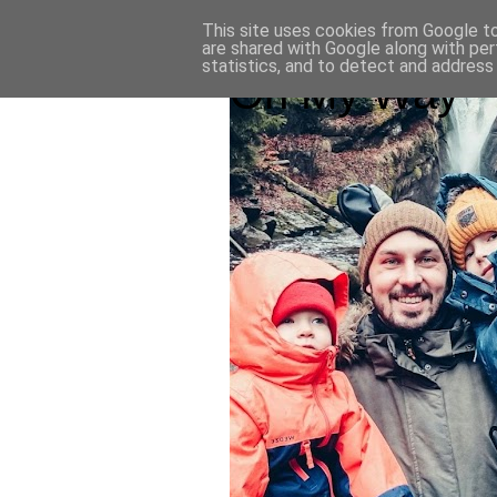
This site uses cookies from Google to 
are shared with Google along with per
statistics, and to detect and address
On My Way