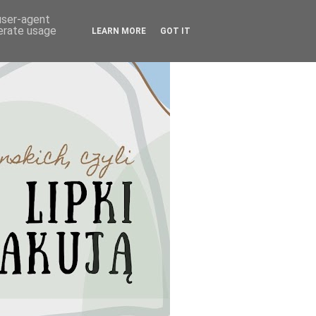
 user-agent
nerate usage
LEARN MORE
GOT IT