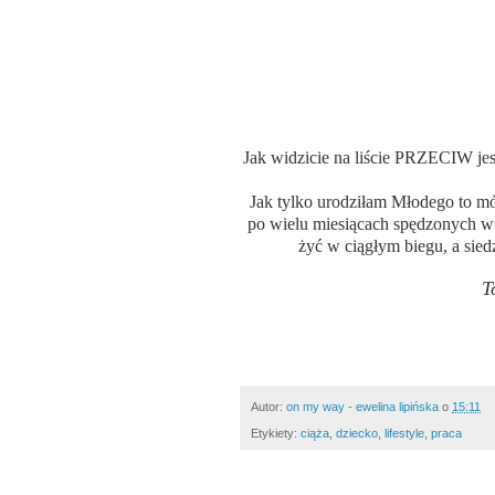
Jak widzicie na liście PRZECIW je
Jak tylko urodziłam Młodego to mó
po wielu miesiącach spędzonych w 
żyć w ciągłym biegu, a siedz
T
Autor:
on my way - ewelina lipińska
o
15:11
Etykiety:
ciąża
,
dziecko
,
lifestyle
,
praca