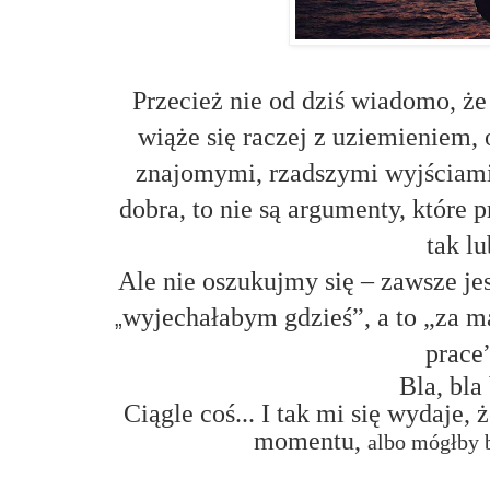
Przecież nie od dziś wiadomo, ż
wiąże się raczej z uziemieniem,
znajomymi, rzadszymi wyjściami
dobra, to nie są argumenty, które
tak lu
Ale nie oszukujmy się – zawsze jes
wyjechałabym gdzieś”, a to „za 
„
prace”
Bla, bla 
Ciągle coś... I tak mi się wydaje
momentu
,
albo mógłby 