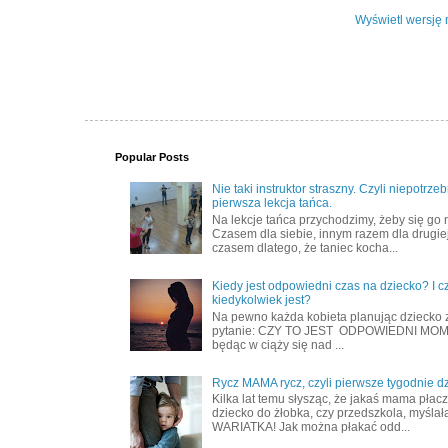
Wyświetl wersję 
Popular Posts
Nie taki instruktor straszny. Czyli niepotrze
pierwsza lekcja tańca.
Na lekcje tańca przychodzimy, żeby się go 
Czasem dla siebie, innym razem dla drugiej
czasem dlatego, że taniec kocha...
Kiedy jest odpowiedni czas na dziecko? I c
kiedykolwiek jest?
Na pewno każda kobieta planując dziecko 
pytanie: CZY TO JEST ODPOWIEDNI MOME
będąc w ciąży się nad ...
Rycz MAMA rycz, czyli pierwsze tygodnie d
Kilka lat temu słysząc, że jakaś mama płac
dziecko do żłobka, czy przedszkola, myślał
WARIATKA! Jak można płakać odd...