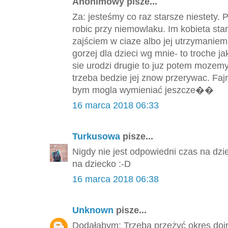
Anonimowy pisze...
Za: jesteśmy co raz starsze niestety.
robic przy niemowlaku. Im kobieta st
zajściem w ciaze albo jej utrzymaniem
gorzej dla dzieci wg mnie- to troche 
sie urodzi drugie to juz potem mozemy 
trzeba bedzie jej znow przerywac. F
bym mogla wymieniać jeszcze��
16 marca 2018 06:33
Turkusowa
pisze...
Nigdy nie jest odpowiedni czas na dzi
na dziecko :-D
16 marca 2018 06:38
Unknown
pisze...
Dodałabym: Trzeba przeżyć okres dojr