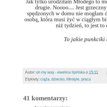
Jak tylko urodziłam Młodego to 
drugie. Noooo.... Jest grzeczn
spędzonych w domu nie mogłam dłu
osobą, która musi żyć w ciągłym bi
niż tydzień, to jest to
To jakie punkciki
Autor:
on my way - ewelina lipińska
o
15:11
Etykiety:
ciąża
,
dziecko
,
lifestyle
,
praca
41 komentarzy: