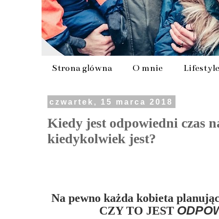
Strona główna
O mnie
Lifestyl
czwartek, 15 marca 2018
Kiedy jest odpowiedni czas n
kiedykolwiek jest?
Na pewno każda kobieta planując 
ODPOW
CZY TO JEST