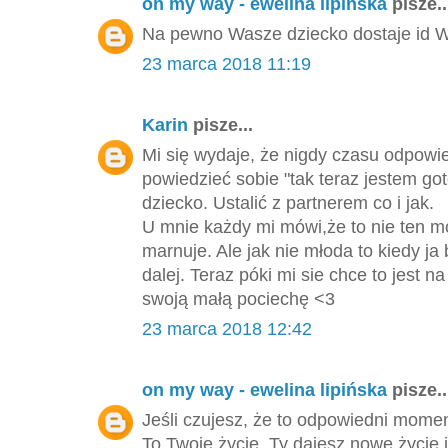
on my way - ewelina lipińska
pisze..
Na pewno Wasze dziecko dostaje id Wa
23 marca 2018 11:19
Karin
pisze...
Mi się wydaje, że nigdy czasu odpowie
powiedzieć sobie "tak teraz jestem go
dziecko. Ustalić z partnerem co i jak.
U mnie każdy mi mówi,że to nie ten m
marnuje. Ale jak nie młoda to kiedy ja 
dalej. Teraz póki mi sie chce to jest
swoją małą pociechę <3
23 marca 2018 12:42
on my way - ewelina lipińska
pisze..
Jeśli czujesz, że to odpowiedni momen
To Twoje życie, Ty dajesz nowe życie i 