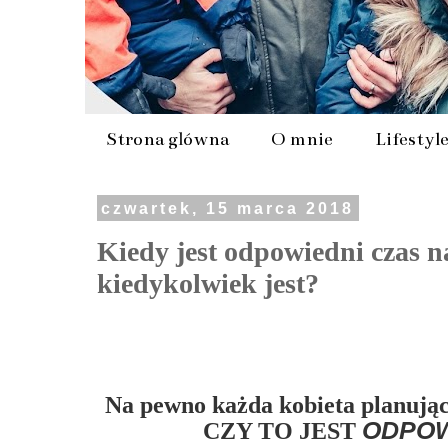
Strona główna
O mnie
Lifestyl
czwartek, 15 marca 2018
Kiedy jest odpowiedni czas n
kiedykolwiek jest?
Na pewno każda kobieta planując 
ODPOW
CZY TO JEST