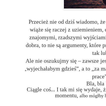
Przecież nie od dziś wiadomo, ż
wiąże się raczej z uziemieniem,
znajomymi, rzadszymi wyjściami
dobra, to nie są argumenty, które
tak lu
Ale nie oszukujmy się – zawsze jes
wyjechałabym gdzieś”, a to „za 
„
prace”
Bla, bla 
Ciągle coś... I tak mi się wydaje
momentu
,
albo mógłby 