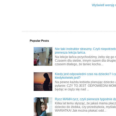
Wyświetl wersję 
Popular Posts
Nie taki instruktor straszny. Czyli niepotrze
pierwsza lekcja tańca.
Na lekcje tańca przychodzimy, żeby się go 
Czasem dla siebie, innym razem dla drugiej
czasem dlatego, że taniec kocha...
Kiedy jest odpowiedni czas na dziecko? I c
kiedykolwiek jest?
Na pewno każda kobieta planując dziecko 
pytanie: CZY TO JEST ODPOWIEDNI MOME
będąc w ciąży się nad ...
Rycz MAMA rycz, czyli pierwsze tygodnie d
Kilka lat temu słysząc, że jakaś mama płac
dziecko do żłobka, czy przedszkola, myślał
WARIATKA! Jak można płakać odd...