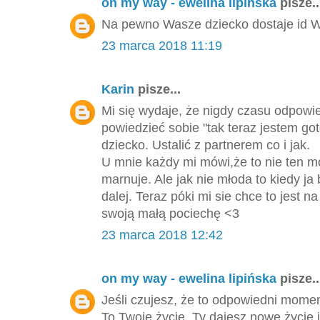
on my way - ewelina lipińska
pisze..
Na pewno Wasze dziecko dostaje id Wa
23 marca 2018 11:19
Karin
pisze...
Mi się wydaje, że nigdy czasu odpowie
powiedzieć sobie "tak teraz jestem go
dziecko. Ustalić z partnerem co i jak.
U mnie każdy mi mówi,że to nie ten m
marnuje. Ale jak nie młoda to kiedy ja 
dalej. Teraz póki mi sie chce to jest
swoją małą pociechę <3
23 marca 2018 12:42
on my way - ewelina lipińska
pisze..
Jeśli czujesz, że to odpowiedni momen
To Twoje życie, Ty dajesz nowe życie i 