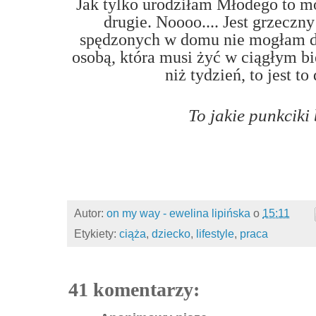
Jak tylko urodziłam Młodego to 
drugie. Noooo.... Jest grzeczn
spędzonych w domu nie mogłam dłu
osobą, która musi żyć w ciągłym bi
niż tydzień, to jest to
To jakie punkciki
Autor:
on my way - ewelina lipińska
o
15:11
Etykiety:
ciąża
,
dziecko
,
lifestyle
,
praca
41 komentarzy: