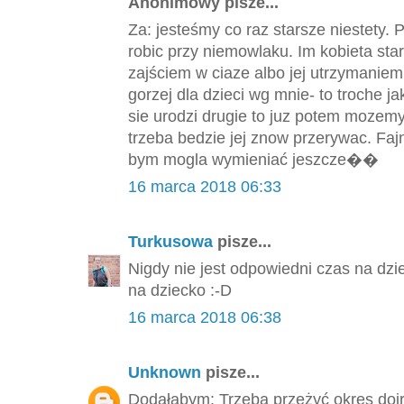
Anonimowy pisze...
Za: jesteśmy co raz starsze niestety.
robic przy niemowlaku. Im kobieta st
zajściem w ciaze albo jej utrzymaniem
gorzej dla dzieci wg mnie- to troche 
sie urodzi drugie to juz potem mozemy 
trzeba bedzie jej znow przerywac. F
bym mogla wymieniać jeszcze��
16 marca 2018 06:33
Turkusowa
pisze...
Nigdy nie jest odpowiedni czas na dzi
na dziecko :-D
16 marca 2018 06:38
Unknown
pisze...
Dodałabym: Trzeba przeżyć okres dojr