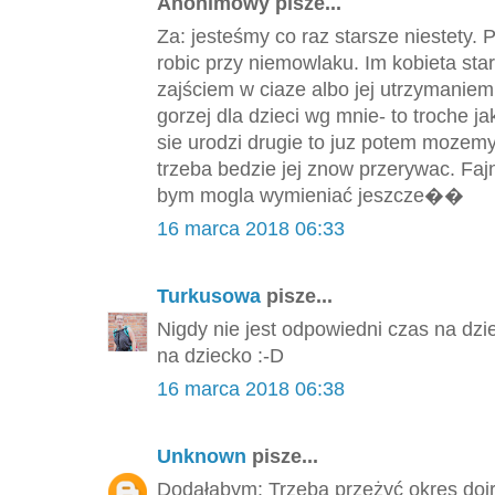
Anonimowy pisze...
Za: jesteśmy co raz starsze niestety.
robic przy niemowlaku. Im kobieta st
zajściem w ciaze albo jej utrzymaniem
gorzej dla dzieci wg mnie- to troche 
sie urodzi drugie to juz potem mozemy 
trzeba bedzie jej znow przerywac. F
bym mogla wymieniać jeszcze��
16 marca 2018 06:33
Turkusowa
pisze...
Nigdy nie jest odpowiedni czas na dzi
na dziecko :-D
16 marca 2018 06:38
Unknown
pisze...
Dodałabym: Trzeba przeżyć okres dojr