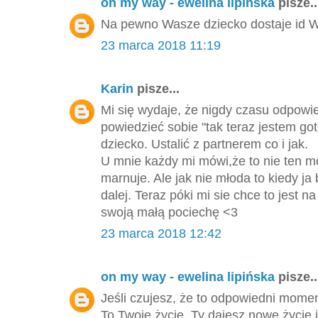
on my way - ewelina lipińska
pisze..
Na pewno Wasze dziecko dostaje id Wa
23 marca 2018 11:19
Karin
pisze...
Mi się wydaje, że nigdy czasu odpowie
powiedzieć sobie "tak teraz jestem go
dziecko. Ustalić z partnerem co i jak.
U mnie każdy mi mówi,że to nie ten m
marnuje. Ale jak nie młoda to kiedy ja 
dalej. Teraz póki mi sie chce to jest
swoją małą pociechę <3
23 marca 2018 12:42
on my way - ewelina lipińska
pisze..
Jeśli czujesz, że to odpowiedni momen
To Twoje życie, Ty dajesz nowe życie i 