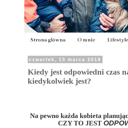
Strona główna
O mnie
Lifestyl
czwartek, 15 marca 2018
Kiedy jest odpowiedni czas n
kiedykolwiek jest?
Na pewno każda kobieta planując 
ODPOW
CZY TO JEST