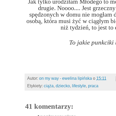
Jak tylko urodziłam Młodego to 
drugie. Noooo.... Jest grzeczn
spędzonych w domu nie mogłam dłu
osobą, która musi żyć w ciągłym bi
niż tydzień, to jest to
To jakie punkciki
Autor:
on my way - ewelina lipińska
o
15:11
Etykiety:
ciąża
,
dziecko
,
lifestyle
,
praca
41 komentarzy: