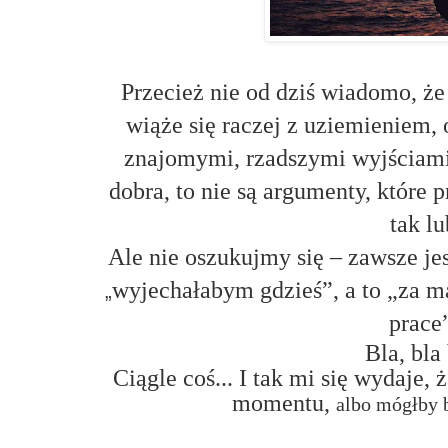
Przecież nie od dziś wiadomo, ż
wiąże się raczej z uziemieniem,
znajomymi, rzadszymi wyjściami
dobra, to nie są argumenty, które
tak lu
Ale nie oszukujmy się – zawsze jes
wyjechałabym gdzieś”, a to „za 
„
prace”
Bla, bla 
Ciągle coś... I tak mi się wydaje
momentu
,
albo mógłby 