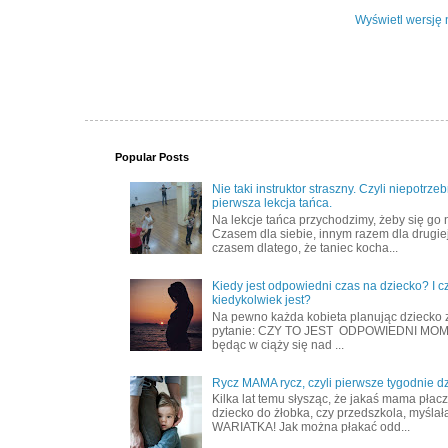
Wyświetl wersję 
Popular Posts
Nie taki instruktor straszny. Czyli niepotrze
pierwsza lekcja tańca.
Na lekcje tańca przychodzimy, żeby się go 
Czasem dla siebie, innym razem dla drugiej
czasem dlatego, że taniec kocha...
Kiedy jest odpowiedni czas na dziecko? I c
kiedykolwiek jest?
Na pewno każda kobieta planując dziecko 
pytanie: CZY TO JEST ODPOWIEDNI MOME
będąc w ciąży się nad ...
Rycz MAMA rycz, czyli pierwsze tygodnie d
Kilka lat temu słysząc, że jakaś mama płac
dziecko do żłobka, czy przedszkola, myślał
WARIATKA! Jak można płakać odd...