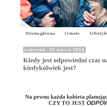
Strona główna
O mnie
Lifestyl
czwartek, 15 marca 2018
Kiedy jest odpowiedni czas n
kiedykolwiek jest?
Na pewno każda kobieta planując 
ODPOW
CZY TO JEST