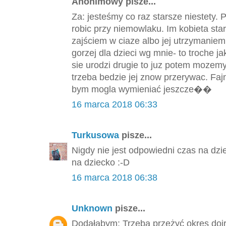
Anonimowy pisze...
Za: jesteśmy co raz starsze niestety.
robic przy niemowlaku. Im kobieta st
zajściem w ciaze albo jej utrzymaniem
gorzej dla dzieci wg mnie- to troche 
sie urodzi drugie to juz potem mozemy 
trzeba bedzie jej znow przerywac. F
bym mogla wymieniać jeszcze��
16 marca 2018 06:33
Turkusowa
pisze...
Nigdy nie jest odpowiedni czas na dzi
na dziecko :-D
16 marca 2018 06:38
Unknown
pisze...
Dodałabym: Trzeba przeżyć okres dojr