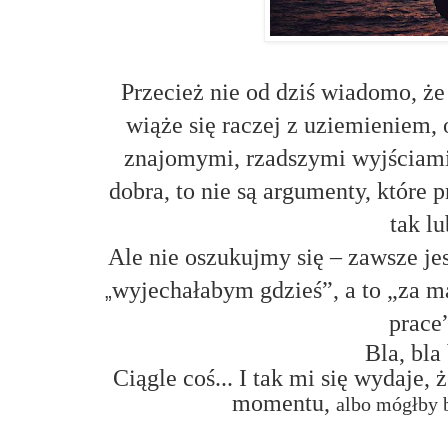
Przecież nie od dziś wiadomo, ż
wiąże się raczej z uziemieniem,
znajomymi, rzadszymi wyjściami
dobra, to nie są argumenty, które
tak lu
Ale nie oszukujmy się – zawsze jes
wyjechałabym gdzieś”, a to „za 
„
prace”
Bla, bla 
Ciągle coś... I tak mi się wydaje
momentu
,
albo mógłby 