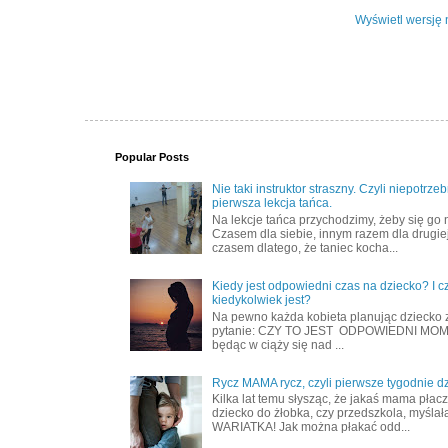
Wyświetl wersję 
Popular Posts
Nie taki instruktor straszny. Czyli niepotrze
pierwsza lekcja tańca.
Na lekcje tańca przychodzimy, żeby się go 
Czasem dla siebie, innym razem dla drugiej
czasem dlatego, że taniec kocha...
Kiedy jest odpowiedni czas na dziecko? I c
kiedykolwiek jest?
Na pewno każda kobieta planując dziecko 
pytanie: CZY TO JEST ODPOWIEDNI MOME
będąc w ciąży się nad ...
Rycz MAMA rycz, czyli pierwsze tygodnie d
Kilka lat temu słysząc, że jakaś mama płac
dziecko do żłobka, czy przedszkola, myślał
WARIATKA! Jak można płakać odd...