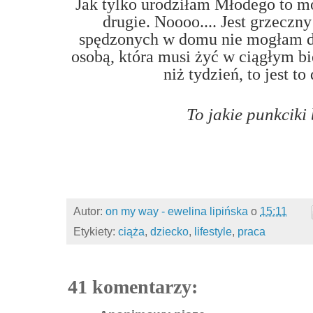
Jak tylko urodziłam Młodego to 
drugie. Noooo.... Jest grzeczn
spędzonych w domu nie mogłam dłu
osobą, która musi żyć w ciągłym bi
niż tydzień, to jest to
To jakie punkciki
Autor:
on my way - ewelina lipińska
o
15:11
Etykiety:
ciąża
,
dziecko
,
lifestyle
,
praca
41 komentarzy: