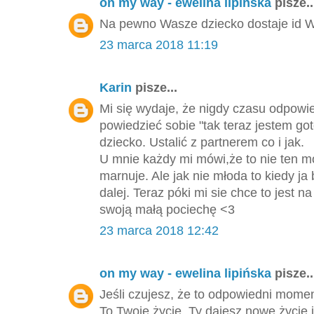
on my way - ewelina lipińska
pisze..
Na pewno Wasze dziecko dostaje id Wa
23 marca 2018 11:19
Karin
pisze...
Mi się wydaje, że nigdy czasu odpowie
powiedzieć sobie "tak teraz jestem go
dziecko. Ustalić z partnerem co i jak.
U mnie każdy mi mówi,że to nie ten m
marnuje. Ale jak nie młoda to kiedy ja 
dalej. Teraz póki mi sie chce to jest
swoją małą pociechę <3
23 marca 2018 12:42
on my way - ewelina lipińska
pisze..
Jeśli czujesz, że to odpowiedni momen
To Twoje życie, Ty dajesz nowe życie i 